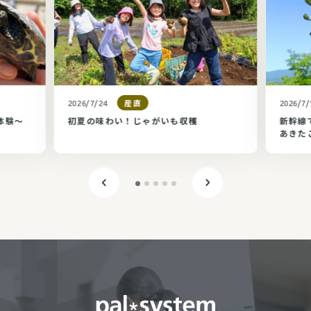
産直
2026/7/24
2026/7/
体験～
初夏の味わい！じゃがいも収穫
新幹線
あきた