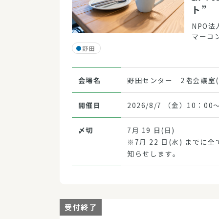
ト”
NPO
マーコ
野田
会場名
野田センター 2階会議室
開催日
2026/8/7 （金）10：00～
〆切
7月 19 日(日)
※7月 22 日(水) まで
知らせします。
受付終了