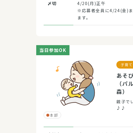
〆切
4/20(月)正午
※応募者全員に4/24(金
ます。
当日参加OK
子育て
あそ
（パ
森
親子で
♪♪
本部