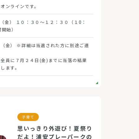
はオンラインです。
8/7 （金） １０：３０～１２：３０（１0：
付開始）
（金） ※詳細は当選された方に別途ご連
。
全員に７月２４日(金)までに当落の結果
せします。
子育て
思いっきり外遊び！夏祭り
だよ！浦安プレーパークの