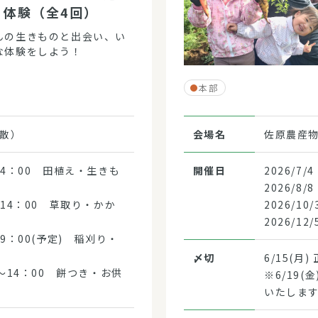
り体験（全4回）
んの生きものと出会い、い
な体験をしよう！
本部
散）
会場名
佐原農産
00～14：00 田植え・生きも
開催日
2026/7/
2026/8/
00～14：00 草取り・かか
2026/10
2026/12
0～19：00(予定) 稲刈り・
〆切
6/15(月)
：00～14：00 餅つき・お供
※6/19
いたしま