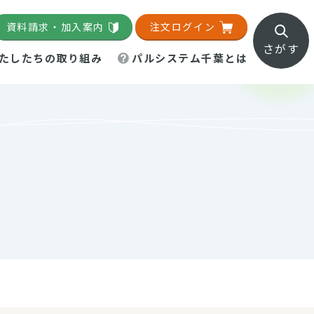
資料請求・加入案内
注文ログイン
さがす
たしたちの取り組み
パルシステム千葉とは
地域活動施設
直営農場
直交流・産地紹介
生協の夕食宅配
組織概要
パルシステム千葉のお店
事業所一覧
「パルひろば」
パルグリーンファーム
ろば☆ちば
地紹介
移動販売車まごころ便
パルグリーンファーム通信
理事会・監事会
総代・総代会
パルグリーンファーム公式
ろば☆おおたかの森
より
インスタグラム
・医療食
葉物野菜のレシピ
電子公告（定款）