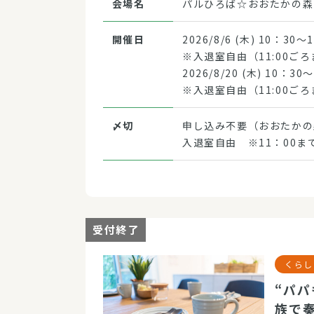
会場名
パルひろば☆おおたかの森
開催日
2026/8/6 (木) 10：30～
※入退室自由（11:00ご
2026/8/20 (木) 10：30
※入退室自由（11:00ご
〆切
申し込み不要（おおたかの
入退室自由 ※11：00
受付終了
くらし
“パパ
族で