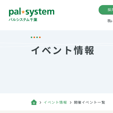
採
機関紙
パル
理
イ
イベント情報
手数料の減免制度
定款・約款・方針
パルシス
開催イベ
Web版「P
法人版パルシステム
個人情報保護方針
これ
イベント
機関紙バ
キーワー
地域情報
Palno
その場合
パルシステム千葉活用術
イベント情報
開催イベント一覧
（検索例