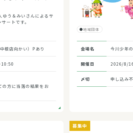
法人ゆう＆みいさんによるサ
ンサートです。
地域団体
(中根店向かい）Pあり
会場名
今川少年
10:50
開催日
2026/8/
〆切
申し込み
に全ての方に当落の結果をお
募集中