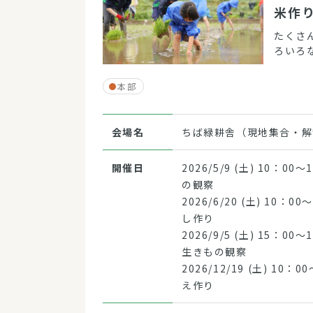
米作
たくさ
ろいろ
本部
会場名
ちば緑耕舎（現地集合・解
開催日
2026/5/9 (土) 10：
の観察
2026/6/20 (土) 10：
し作り
2026/9/5 (土) 15：0
生きもの観察
2026/12/19 (土) 10
え作り