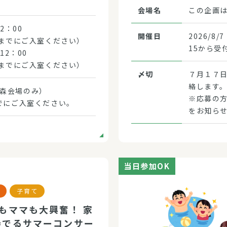
会場名
この企画
12：00
開催日
2026/
ろまでにご入室ください）
15から受
～12：00
ろまでにご入室ください）
〆切
７月１７日
絡します
森会場のみ）
※応募の方
までにご入室ください。
をお知ら
当日参加OK
子育て
もママも大興奮！ 家
奏でるサマーコンサー