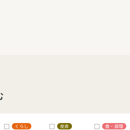
介護・福祉
家事サービス
保
理事会
子育て支援
平和活動・反貧困
付き高齢者向け住
家事代行
エアコンクリーニング
ビス（通所介護）
コミュ
ハウスクリーニング
庭木の剪定・伐採
支援
襖・障子・網戸・畳の貼り
ぱる通信
替え
む
ぱる松戸六実イン
ム
くらし
産直
食・調理