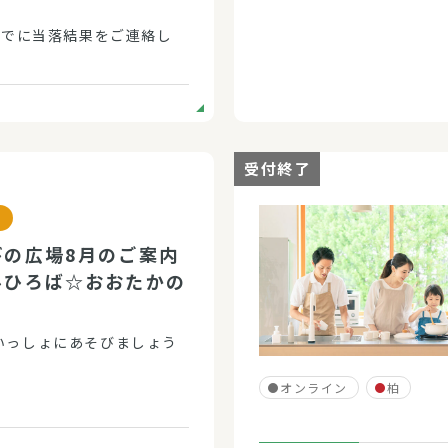
)までに当落結果をご連絡し
受付終了
びの広場8月のご案内
ルひろば☆おおたかの
）
いっしょにあそびましょう
オンライン
柏