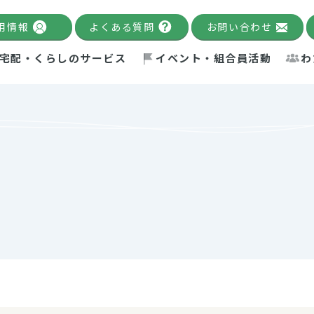
用情報
よくある質問
お問い合わせ
宅配・くらしのサービス
イベント・組合員活動
わ
千葉限定カタログ
「Palnote」
システムの宅配
念・ビジョン
ベント情報
環境への取り組み
理事長メッセージ
組合員活動
産
Pal's Dining
検索
テム・キューブ
ント
alnote」
サポーター・モニター
エネルギー政策
普通食
パルひ
交流産
までのあゆみ
事業・活動報告
リデュース・リユース・リサ
レポート
ックナンバー
自主的活動グループ
制限食
パルひ
産直だ
ドを複数入力すると件数を絞り込むことができます。
イクル
紙
te掲載レシピ
介護食
、間をスペース（空白）で区切ってください。
：手数料 減免）