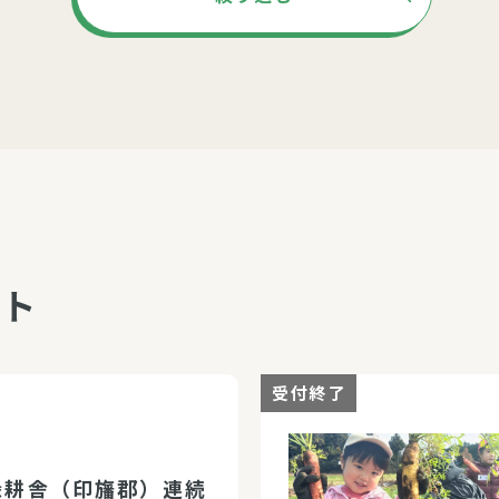
ント
受付終了
緑耕舎（印旛郡）連続