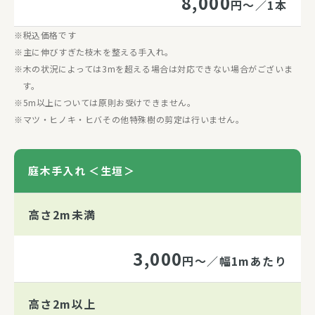
8,000
円～／1本
税込価格です
主に伸びすぎた枝木を整える手入れ。
木の状況によっては3mを超える場合は対応できない場合がございま
す。
5m以上については原則お受けできません。
マツ・ヒノキ・ヒバその他特殊樹の剪定は行いません。
庭木手入れ ＜生垣＞
高さ2m未満
3,000
円～／幅1mあたり
高さ2m以上