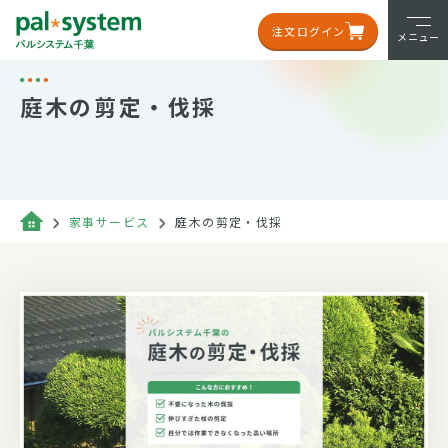
注文ログイン
メニュー
庭木の剪定・伐採
家事サービス
庭木の剪定・伐採