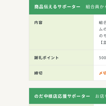
商品伝えるサポーター
組合員か
内容
組
ム
の
【
謝礼ポイント
50
締切
〆切
のだ中根店応援サポーター
お店