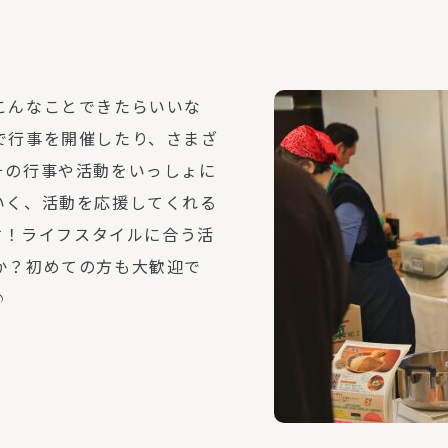
介護・福祉
家事サービス
保
理事会
子育て支援
平和活動・反貧困
こんなことできたらいいな
で行事を開催したり、さまざ
付き高齢者向け住
家事代行
その行事や活動をいっしょに
エアコンクリーニング
いく、活動を応援してくれる
ビス（通所介護）
コミュ
ハウスクリーニング
ます！ライフスタイルに合う活
庭木の剪定・伐採
か？初めての方も大歓迎で
支援
襖・障子・網戸・畳の貼り
♪
ぱる通信
替え
ぱる松戸六実イン
ム