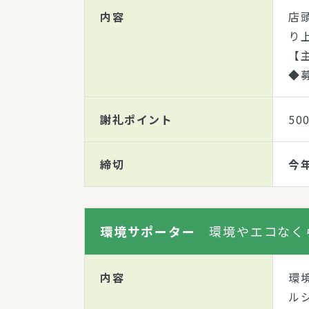
内容
店
り
【
◆
謝礼ポイント
50
締切
今
環境サポーター
環境やエコなく
内容
環
ル