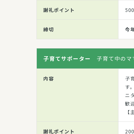
謝礼ポイント
50
締切
今
子育てサポーター
子育て中のマ
内容
子
す
ニ
歓
【
謝礼ポイント
20