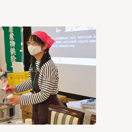
障（共済・保険）
・監事会報告
総代通信
地域との協同
安全運転の取り組み
総代・総代会ニュース
ニティ活動助成基金