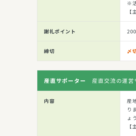
※
【
謝礼ポイント
20
締切
〆切
産直サポーター
産直交流の運営
内容
産
り
ょ
【