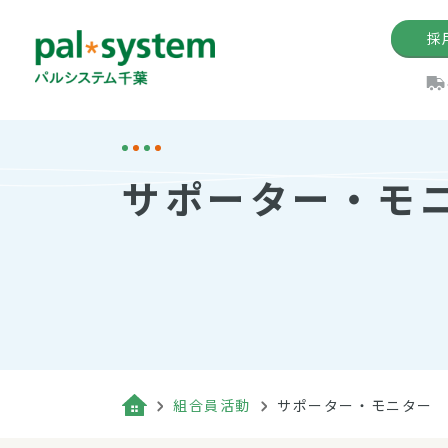
採
機関紙
パル
理
イ
サポーター・モ
手数料の減免制度
定款・約款・方針
パルシス
開催イベ
Web版「P
法人版パルシステム
個人情報保護方針
これ
イベント
機関紙バ
キーワー
地域情報
Palno
その場合
パルシステム千葉活用術
組合員活動
サポーター・モニター
（検索例