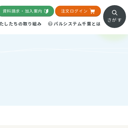
資料請求・加入案内
注文ログイン
さがす
たしたちの取り組み
パルシステム千葉とは
地域活動施設
直営農場
直交流・産地紹介
生協の夕食宅配
組織概要
パルシステム千葉のお店
事業所一覧
「パルひろば」
パルグリーンファーム
ろば☆ちば
地紹介
移動販売車まごころ便
パルグリーンファーム通信
理事会・監事会
総代・総代会
パルグリーンファーム公式
ろば☆おおたかの森
より
インスタグラム
・医療食
葉物野菜のレシピ
電子公告（定款）