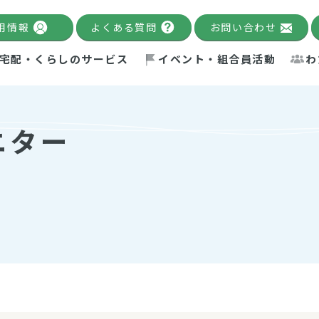
用情報
よくある質問
お問い合わせ
宅配・くらしのサービス
イベント・組合員活動
わ
千葉限定カタログ
「Palnote」
システムの宅配
念・ビジョン
ベント情報
環境への取り組み
理事長メッセージ
組合員活動
産
ニター
Pal's Dining
検索
テム・キューブ
ント
alnote」
サポーター・モニター
エネルギー政策
普通食
パルひ
交流産
までのあゆみ
事業・活動報告
リデュース・リユース・リサ
レポート
ックナンバー
自主的活動グループ
制限食
パルひ
産直だ
ドを複数入力すると件数を絞り込むことができます。
イクル
紙
te掲載レシピ
介護食
、間をスペース（空白）で区切ってください。
：手数料 減免）