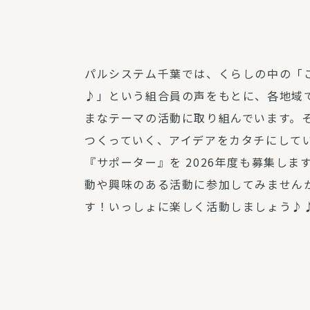
パルシステム利用ガイド
パルシステム千葉では、くらしの中の「
♪」という組合員の声をもとに、各地域
サービス
まなテーマの活動に取り組んでいます。
宅
つくっていく、アイデアをカタチにして
デイサー
『サポーター』を 2026年度も募集し
訪問介護
動や興味のある活動に参加してみません
居宅介護
す！いっしょに楽しく活動しましょう♪
にじいろ
にじいろ
スタグラ