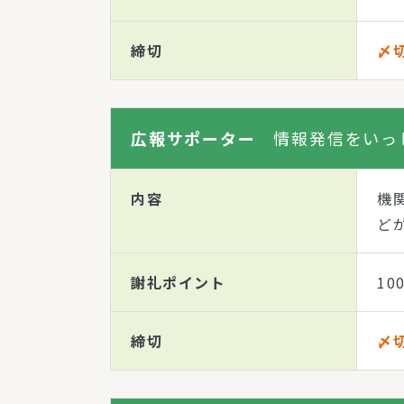
締切
〆切
広報サポーター
情報発信をいっ
内容
機
ど
謝礼ポイント
10
締切
〆切