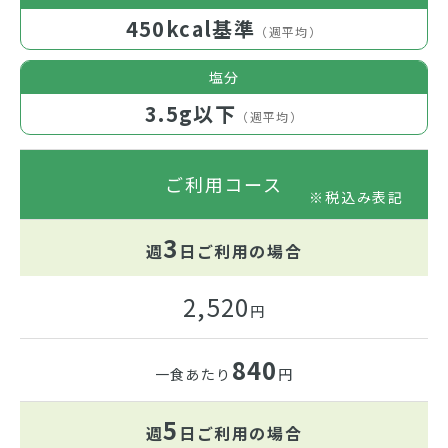
450kcal基準
（週平均）
塩分
3.5g以下
（週平均）
ご利用コース
※税込み表記
3
週
日
ご利用
の場合
2,520
円
840
一食あたり
円
5
週
日
ご利用
の場合