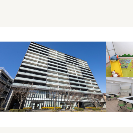
介護・福祉
家事サービス
保
理事会
子育て支援
平和活動・反貧困
付き高齢者向け住
家事代行
エアコンクリーニング
ビス（通所介護）
コミュ
ハウスクリーニング
庭木の剪定・伐採
支援
襖・障子・網戸・畳の貼り
ぱる通信
替え
ぱる松戸六実イン
ム