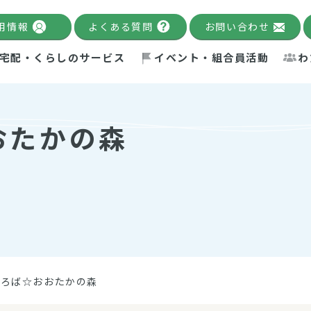
用情報
よくある質問
お問い合わせ
宅配・くらしのサービス
イベント・組合員活動
わ
千葉限定カタログ
「Palnote」
システムの宅配
念・ビジョン
ベント情報
環境への取り組み
理事長メッセージ
組合員活動
産
おたかの森
Pal's Dining
検索
テム・キューブ
ント
alnote」
サポーター・モニター
エネルギー政策
普通食
パルひ
交流産
までのあゆみ
事業・活動報告
リデュース・リユース・リサ
レポート
ックナンバー
自主的活動グループ
制限食
パルひ
産直だ
ドを複数入力すると件数を絞り込むことができます。
イクル
紙
te掲載レシピ
介護食
、間をスペース（空白）で区切ってください。
ひろば☆おおたかの森
：手数料 減免）