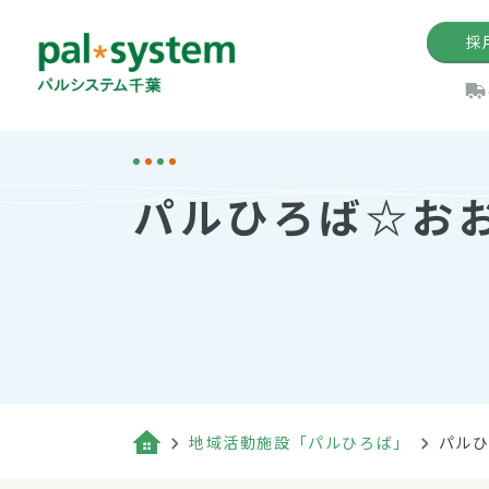
採
機関紙
パル
理
イ
パルひろば☆お
手数料の減免制度
定款・約款・方針
パルシス
開催イベ
Web版「P
法人版パルシステム
個人情報保護方針
これ
イベント
機関紙バ
キーワー
地域情報
Palno
その場合
パルシステム千葉活用術
地域活動施設「パルひろば」
パル
（検索例