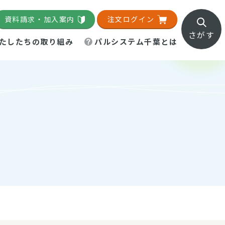
資料請求・加入案内
注文ログイン
さがす
たしたちの取り組み
パルシステム千葉とは
地域活動施設
直営農場
直交流・産地紹介
生協の夕食宅配
組織概要
パルシステム千葉のお店
事業所一覧
「パルひろば」
パルグリーンファーム
ろば☆ちば
地紹介
移動販売車まごころ便
パルグリーンファーム通信
理事会・監事会
総代・総代会
パルグリーンファーム公式
ろば☆おおたかの森
より
インスタグラム
・医療食
葉物野菜のレシピ
電子公告（定款）