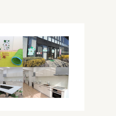
障（共済・保険）
・監事会報告
総代通信
地域との協同
安全運転の取り組み
総代・総代会ニュース
ニティ活動助成基金