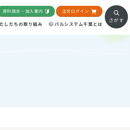
資料請求・加入案内
注文ログイン
さがす
たしたちの取り組み
パルシステム千葉とは
地域活動施設
直営農場
直交流・産地紹介
生協の夕食宅配
組織概要
パルシステム千葉のお店
事業所一覧
「パルひろば」
パルグリーンファーム
ろば☆ちば
地紹介
移動販売車まごころ便
パルグリーンファーム通信
理事会・監事会
総代・総代会
パルグリーンファーム公式
ろば☆おおたかの森
より
インスタグラム
・医療食
葉物野菜のレシピ
電子公告（定款）