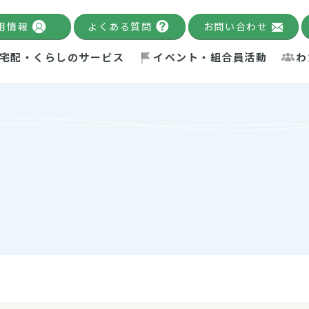
用情報
よくある質問
お問い合わせ
宅配・くらしのサービス
イベント・組合員活動
わ
千葉限定カタログ
「Palnote」
システムの宅配
念・ビジョン
ベント情報
環境への取り組み
理事長メッセージ
組合員活動
産
Pal's Dining
検索
テム・キューブ
ント
alnote」
サポーター・モニター
エネルギー政策
普通食
パルひ
交流産
までのあゆみ
事業・活動報告
リデュース・リユース・リサ
レポート
ックナンバー
自主的活動グループ
制限食
パルひ
産直だ
ドを複数入力すると件数を絞り込むことができます。
イクル
紙
te掲載レシピ
介護食
、間をスペース（空白）で区切ってください。
：手数料 減免）