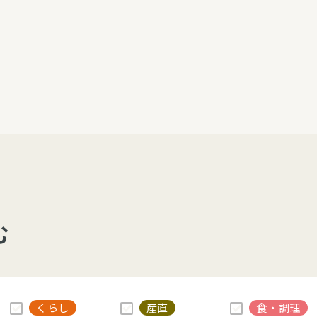
介護・福祉
家事サービス
保
理事会
子育て支援
平和活動・反貧困
付き高齢者向け住
家事代行
エアコンクリーニング
ビス（通所介護）
コミュ
ハウスクリーニング
庭木の剪定・伐採
支援
襖・障子・網戸・畳の貼り
ぱる通信
替え
む
ぱる松戸六実イン
ム
くらし
産直
食・調理