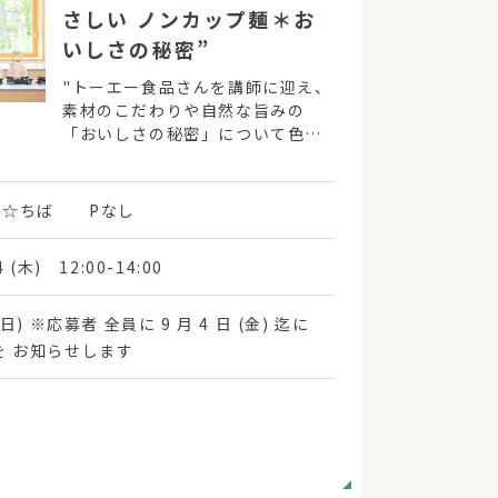
さしい ノンカップ麺＊お
いしさの秘密”
"トーエー食品さんを講師に迎え、
素材のこだわりや自然な旨みの
「おいしさの秘密」について色々
試食しながら楽しく学びましょ
う！"
ば☆ちば Pなし
4 (木) 12:00-14:00
(日) ※応募者 全員に 9 月 4 日 (金) 迄に
を お知らせします