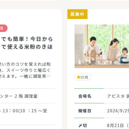
募集中
理
てでも簡単！今日から
ちで使える米粉のきほ
使い方のコツを覚えれば和
食、スイーツ作りと幅広く
使えます。一緒に調理実習
印西
米粉の特徴を知ってみませ
ター 2 階 調理室
会場名
アビスタ 
0～ 13：00(10 ：15 ～受
開催日
2026/9/
〆切
8月21日（