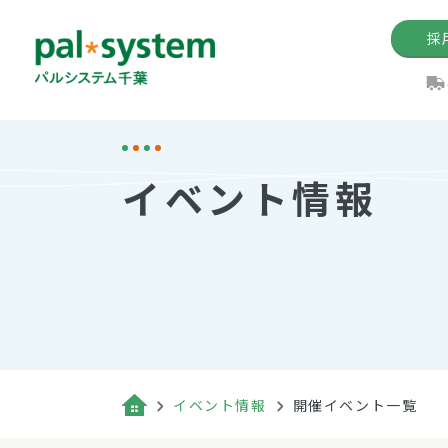
採
機関紙
パル
理
イ
イベント情報
手数料の減免制度
定款・約款・方針
パルシス
開催イベ
Web版「P
法人版パルシステム
個人情報保護方針
これ
イベント
機関紙バ
キーワー
地域情報
Palno
その場合
パルシステム千葉活用術
イベント情報
開催イベント一覧
（検索例