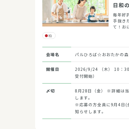
日和
毎年好
手抜き
て！お
ょっと
柏
ですか
会場名
パルひろば☆おおたかの森
開催日
2026/9/24 （木） 10：
受付開始）
〆切
8月28日（金） ※詳細は
します。
※応募の方全員に9月4日(
知らせします。