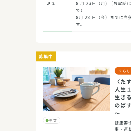
〆切
8 月 23日（月) （お電話は
で）
8月 28 日（金）までに
す。
募集中
くらし
〈た
人生
生き
のば
～
千葉
健康寿
事・運