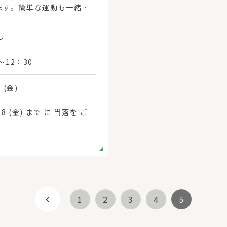
ます。簡単な運動も一緒に
みましょう。
し
0～12：30
 (金)
 (金) まで に 当落を ご
1
2
3
4
5