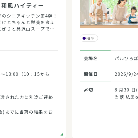
の和風ハイティー
評のシニアキッチン第4弾！
だけとちゃんと栄養を考え
にぎりと具沢山スープでち
おしゃれなランチはいかが
稲毛
？
会場名
パルひろ
30～13:00（10：15から
開催日
2026/9/2
〆切
8 月30 日
当選された方に別途ご連絡
当落 結果
金)までに当落の結果をお