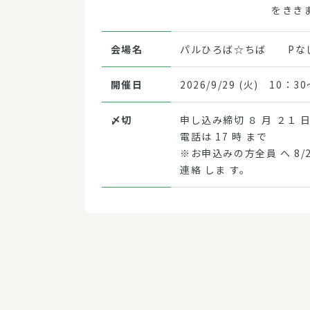
をきき
やって
会場名
パルひろば☆ちば Pな
開催日
2026/9/29 (火) 10：3
〆切
申し込み締切 ８ 月 ２１ 日
電話は 17 時 まで
※お申込みの方全員 へ 8/28
連絡 しま す。