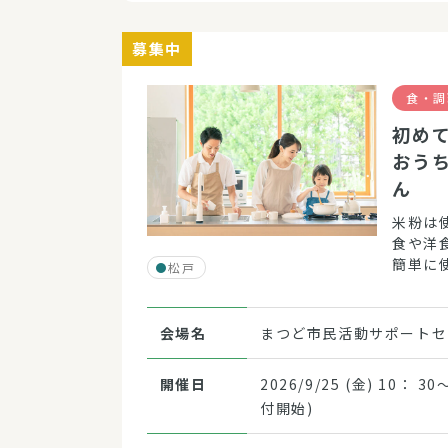
募集中
食・調
初め
おう
ん
米粉は
食や洋
簡単に
松戸
をして
んか。
会場名
まつど市民活動サポートセン
開催日
2026/9/25 (金) 10： 3
付開始)