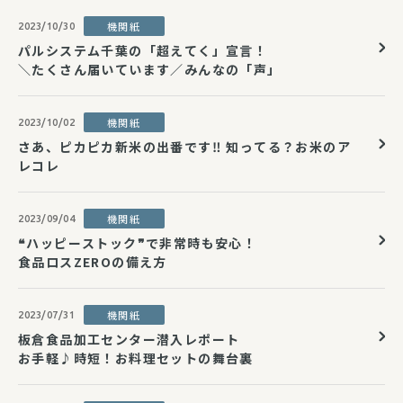
機関紙
2023/10/30
パルシステム千葉の「超えてく」宣言！
＼たくさん届いています／みんなの「声」
機関紙
2023/10/02
さあ、ピカピカ新米の出番です‼ 知ってる？お米のア
レコレ
機関紙
2023/09/04
❝ハッピーストック❞で非常時も安心！
食品ロスZEROの備え方
機関紙
2023/07/31
板倉食品加工センター潜入レポート
お手軽♪時短！お料理セットの舞台裏