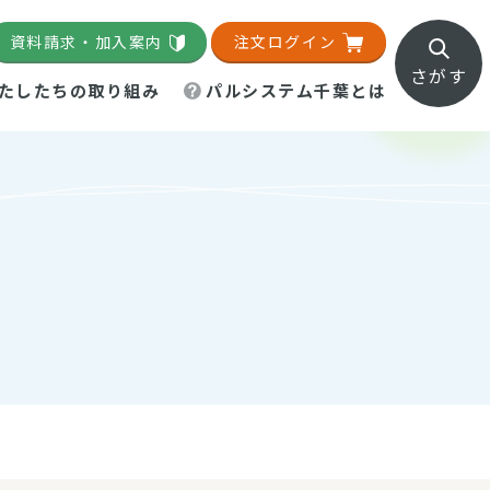
資料請求・加入案内
注文ログイン
さがす
たしたちの取り組み
パルシステム千葉とは
地域活動施設
直営農場
直交流・産地紹介
生協の夕食宅配
組織概要
パルシステム千葉のお店
事業所一覧
「パルひろば」
パルグリーンファーム
ろば☆ちば
地紹介
移動販売車まごころ便
パルグリーンファーム通信
理事会・監事会
総代・総代会
パルグリーンファーム公式
ろば☆おおたかの森
より
インスタグラム
・医療食
葉物野菜のレシピ
電子公告（定款）