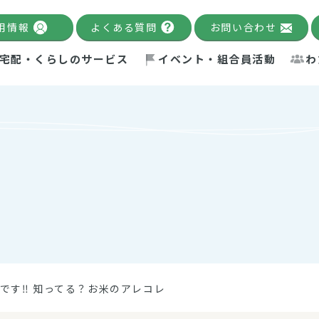
用情報
よくある質問
お問い合わせ
宅配・くらしのサービス
イベント・組合員活動
わ
千葉限定カタログ
「Palnote」
システムの宅配
念・ビジョン
ベント情報
環境への取り組み
理事長メッセージ
組合員活動
産
Pal's Dining
検索
テム・キューブ
ント
alnote」
サポーター・モニター
エネルギー政策
普通食
パルひ
交流産
までのあゆみ
事業・活動報告
リデュース・リユース・リサ
レポート
ックナンバー
自主的活動グループ
制限食
パルひ
産直だ
ドを複数入力すると件数を絞り込むことができます。
イクル
紙
te掲載レシピ
介護食
、間をスペース（空白）で区切ってください。
です‼ 知ってる？お米のアレコレ
：手数料 減免）