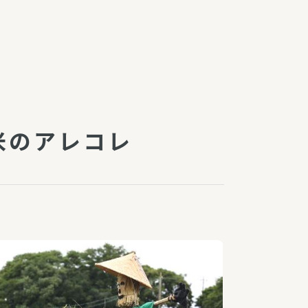
障（共済・保険）
・監事会報告
総代通信
地域との協同
安全運転の取り組み
総代・総代会ニュース
米のアレコレ
ニティ活動助成基金