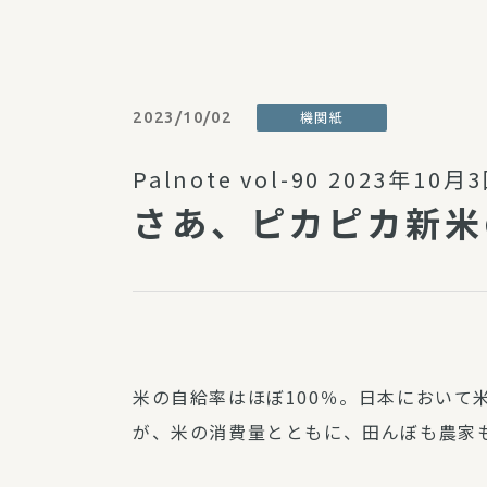
パルシステム利用ガイド
2023/10/02
機関紙
サービス
Palnote vol-90 2023年10
宅
さあ、ピカピカ新米
デイサー
訪問介護
居宅介護
にじいろ
にじいろ
スタグラ
米の自給率はほぼ100％。日本において
が、米の消費量とともに、田んぼも農家