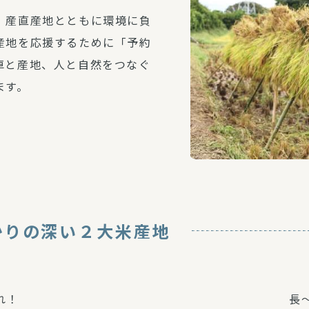
、産直産地とともに環境に負
産地を応援するために「予約
卓と産地、人と自然をつなぐ
ます。
かりの深い２大米産地
れ！
長