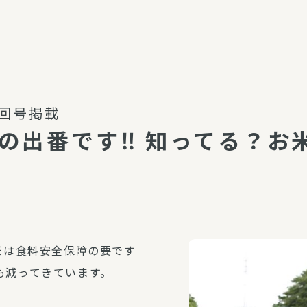
介護・福祉
家事サービス
保
理事会
子育て支援
平和活動・反貧困
付き高齢者向け住
家事代行
月3回号掲載
エアコンクリーニング
の出番です‼ 知ってる？お
ビス（通所介護）
コミュ
ハウスクリーニング
庭木の剪定・伐採
支援
襖・障子・網戸・畳の貼り
ぱる通信
替え
ぱる松戸六実イン
ム
米は食料安全保障の要です
も減ってきています。