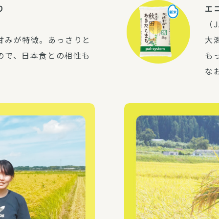
り
エ
（
甘みが特徴。あっさりと
大
ので、日本食との相性も
も
な