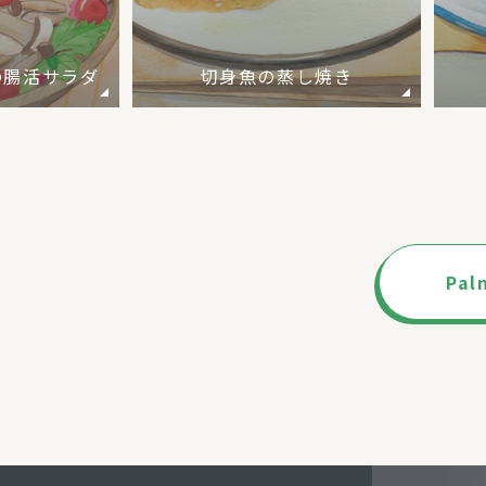
の腸活サラダ
切身魚の蒸し焼き
Pa