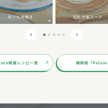
何でも肉巻き
豆乳冷製スープ
lnote掲載レシピ一覧
機関紙「Palno