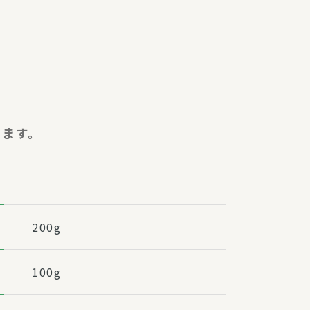
障（共済・保険）
・監事会報告
総代通信
地域との協同
安全運転の取り組み
総代・総代会ニュース
います。
ニティ活動助成基金
200g
100g