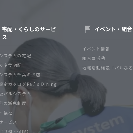
宅配・くらしのサービ
イベント・組合
ス
イベント情報
システムの宅配
組合員活動
の夕食宅配
地域活動施設「パルひ
システム千葉のお店
定カタログPal’ s Dining
版パルシステム
料の減免制度
・福祉
サービス
（共済・保険）