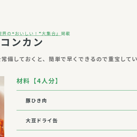
介護・福祉
家事サービス
保
理事会
子育て支援
平和活動・反貧困
世界の❝おいしい！❞大集合』
掲載
リコンカン
付き高齢者向け住
家事代行
エアコンクリーニング
を常備しておくと、簡単で早くできるので重宝して
ビス（通所介護）
コミュ
ハウスクリーニング
庭木の剪定・伐採
材料【4人分】
支援
襖・障子・網戸・畳の貼り
ぱる通信
替え
豚ひき肉
ぱる松戸六実イン
ム
大豆ドライ缶