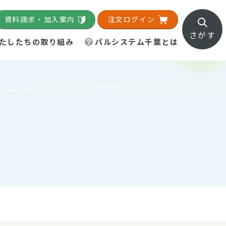
資料請求・加入案内
注文ログイン
さがす
たしたちの取り組み
パルシステム千葉とは
地域活動施設
直営農場
直交流・産地紹介
生協の夕食宅配
組織概要
パルシステム千葉のお店
事業所一覧
「パルひろば」
パルグリーンファーム
ろば☆ちば
地紹介
移動販売車まごころ便
パルグリーンファーム通信
理事会・監事会
総代・総代会
パルグリーンファーム公式
ろば☆おおたかの森
より
インスタグラム
・医療食
葉物野菜のレシピ
電子公告（定款）