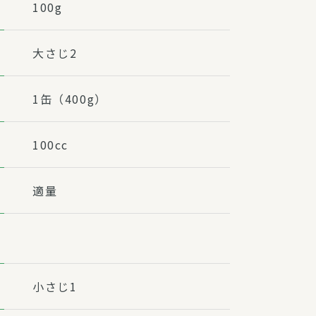
100g
大さじ2
1缶（400g）
100cc
適量
小さじ1