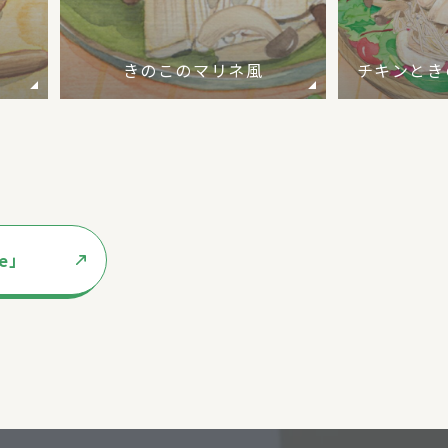
きのこのマリネ風
チキンとき
te」