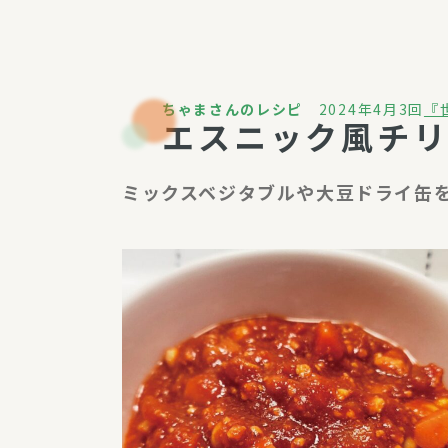
パルシステム利用ガイド
ちゃまさんのレシピ
2024年4月3回
『
エスニック風チ
サービス
宅
ミックスベジタブルや大豆ドライ缶
デイサー
訪問介護
居宅介護
にじいろ
にじいろ
スタグラ