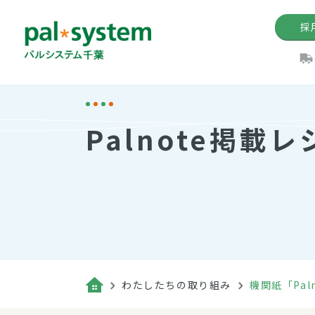
採
機関紙
パル
理
イ
Palnote掲載レ
手数料の減免制度
定款・約款・方針
パルシス
開催イベ
Web版「P
法人版パルシステム
個人情報保護方針
これ
イベント
機関紙バ
キーワー
地域情報
Palno
その場合
パルシステム千葉活用術
わたしたちの取り組み
機関紙「Pal
（検索例