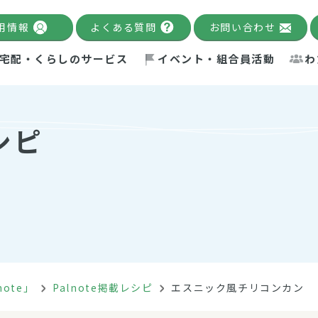
用情報
よくある質問
お問い合わせ
宅配・くらしのサービス
イベント・組合員活動
わ
千葉限定カタログ
「Palnote」
システムの宅配
念・ビジョン
ベント情報
環境への取り組み
理事長メッセージ
組合員活動
産
シピ
Pal's Dining
検索
テム・キューブ
ント
alnote」
サポーター・モニター
エネルギー政策
普通食
パルひ
交流産
までのあゆみ
事業・活動報告
リデュース・リユース・リサ
レポート
ックナンバー
自主的活動グループ
制限食
パルひ
産直だ
ドを複数入力すると件数を絞り込むことができます。
イクル
紙
te掲載レシピ
介護食
、間をスペース（空白）で区切ってください。
note」
Palnote掲載レシピ
エスニック風チリコンカン
：手数料 減免）