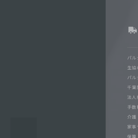
パル
生協
パル
千葉限
法人
手数
介護
家事
保障