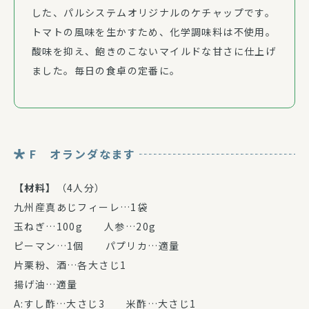
した、パルシステムオリジナルのケチャップです。
トマトの風味を生かすため、化学調味料は不使用。
酸味を抑え、飽きのこないマイルドな甘さに仕上げ
ました。毎日の食卓の定番に。
F オランダなます
【材料】
（4人分）
九州産真あじフィーレ…1袋
玉ねぎ…100g 人参…20g
ピーマン…1個 パプリカ…適量
片栗粉、酒…各大さじ1
揚げ油…適量
A:すし酢…大さじ3 米酢…大さじ1