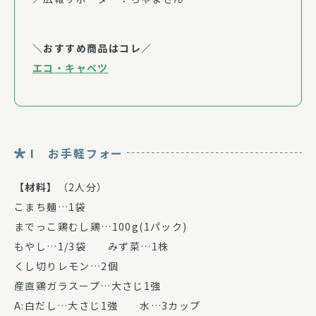
＼おすすめ商品はコレ／
エコ・キャベツ
I お手軽フォー
【材料】
（2人分）
こまち麺…1袋
までっこ鶏むし鶏…100g(1パック)
もやし…1/3袋 みず菜…1株
くし切りレモン…2個
産直鶏ガラスープ…大さじ1強
A:白だし…大さじ1強 水…3カップ