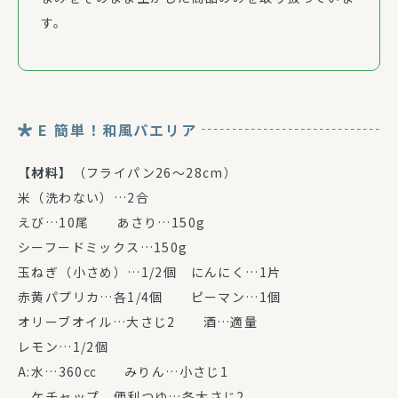
す。
E 簡単！和風パエリア
【材料】
（フライパン26～28cm）
米（洗わない）…2合
えび…10尾 あさり…150g
シーフードミックス…150g
玉ねぎ（小さめ）…1/2個 にんにく…1片
赤黄パプリカ…各1/4個 ピーマン…1個
オリーブオイル…大さじ2 酒…適量
レモン…1/2個
A:水…360㏄ みりん…小さじ1
ケチャップ、便利つゆ…各大さじ2