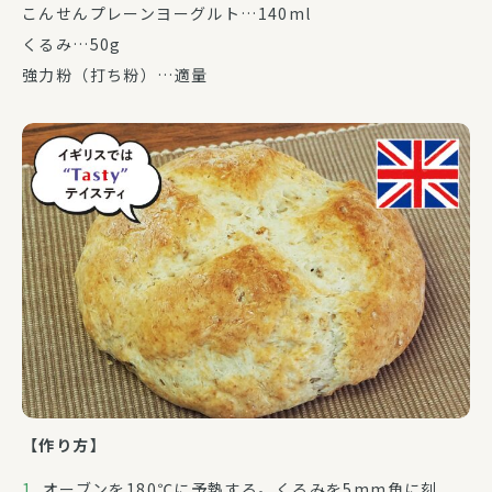
こんせんプレーンヨーグルト…140ml
くるみ…50g
強力粉（打ち粉）…適量
【作り方】
オーブンを180℃に予熱する。くるみを5mm角に刻