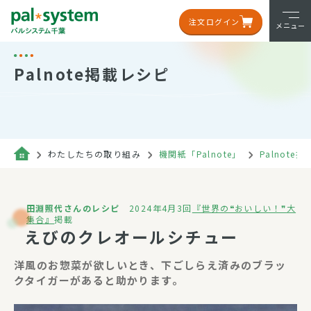
注文ログイン
メニュー
Palnote掲載レシピ
わたしたちの取り組み
機関紙「Palnote」
Palnote
田淵照代さんのレシピ
2024年4月3回
『世界の❝おいしい！❞大
集合』
掲載
えびのクレオールシチュー
洋風のお惣菜が欲しいとき、下ごしらえ済みのブラッ
クタイガーがあると助かります。