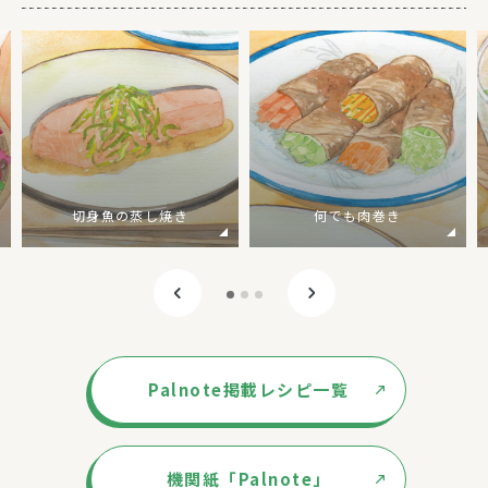
切身魚の蒸し焼き
何でも肉巻き
Palnote掲載レシピ一覧
機関紙「Palnote」