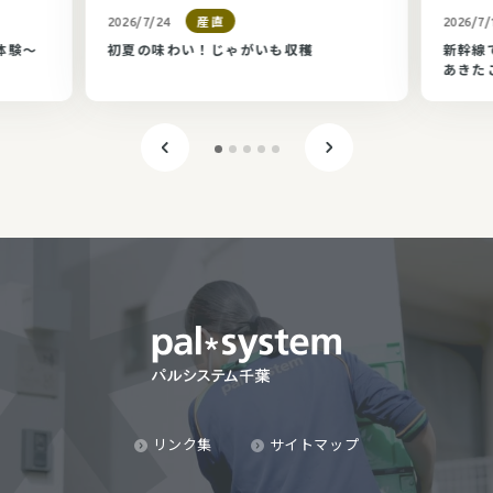
産直
2026/7/24
2026/7/
体験～
初夏の味わい！じゃがいも収穫
新幹線
あきた
リンク集
サイトマップ