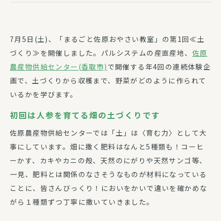
7月5日(土)、「まるごと佐原おやさい教室」の第1回≪土
づくり≫を開催しました。パルシステムの産直産地、
佐原
農産物供給センター(香取市)
で開催する年4回の連続体験企
画で、土づくりから収穫まで、野菜がどのように作られて
いるかを学びます。
初回は人参を育てる畑の土づくりです
佐原農産物供給センターでは「土」は〈育む力〉として大
事にしています。畑に撒く肥料はなんと5種類も！コーヒ
ーかす、カキやカニの殻、天然のにがりや天然サンゴ等、
一見、肥料とは関係のなさそうなものが材料になっている
ことに、皆さんびっくり！においをかいで違いを確かめな
がら１種類ずつ丁寧に撒いていきました。