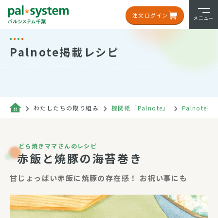
注文ログイン
メニュー
Palnote掲載レシピ
わたしたちの取り組み
機関紙「Palnote」
Palnote
どら焼きママさんのレシピ
赤飯と焼豚の海苔巻き
甘じょっぱい赤飯に焼豚の存在感！ お祝い事にも