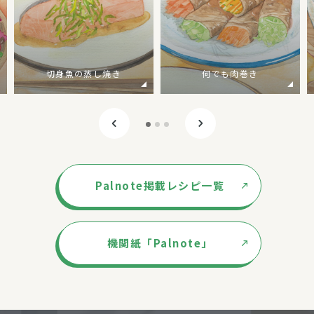
切身魚の蒸し焼き
何でも肉巻き
Palnote掲載レシピ一覧
機関紙「Palnote」