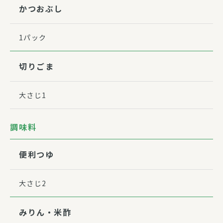
かつおぶし
1パック
切りごま
大さじ1
調味料
便利つゆ
大さじ2
みりん・米酢