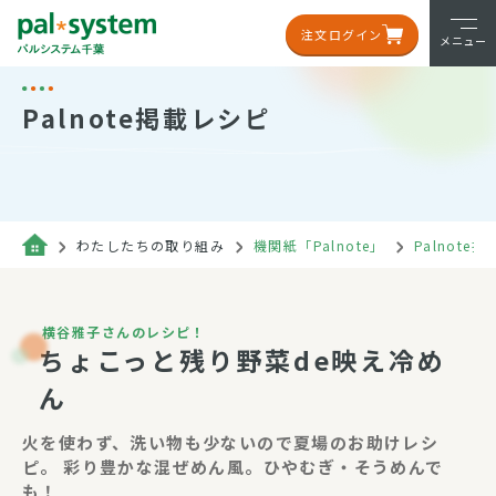
注文ログイン
メニュー
Palnote掲載レシピ
わたしたちの取り組み
機関紙「Palnote」
Palnote
横谷雅子さんのレシピ！
ちょこっと残り野菜de映え冷め
ん
火を使わず、洗い物も少ないので夏場のお助けレシ
ピ。 彩り豊かな混ぜめん風。ひやむぎ・そうめんで
も！