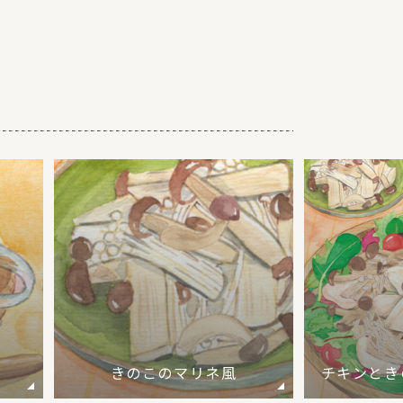
きのこのマリネ風
チキンとき