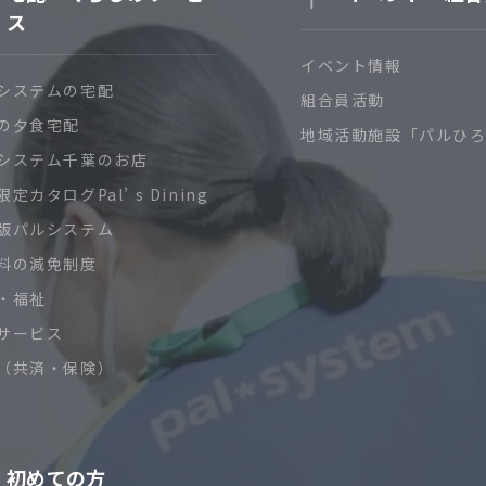
ス
イベント情報
システムの宅配
組合員活動
の夕食宅配
地域活動施設「パルひ
システム千葉のお店
定カタログPal’ s Dining
版パルシステム
料の減免制度
・福祉
サービス
（共済・保険）
初めての方