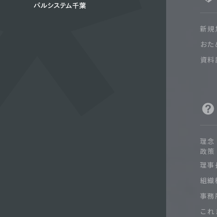
新規
おた
資料
理念
政策
理事
組織
事務
これ