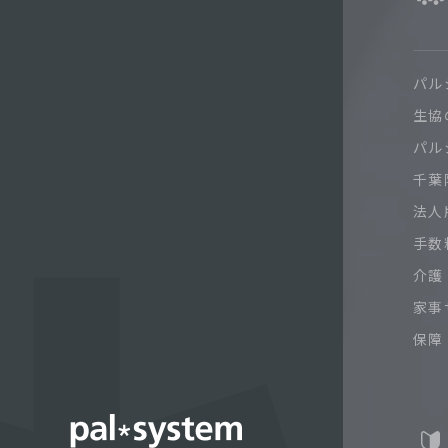
パル
生協
パル
千葉限
法人
手数
介護
家事
保障