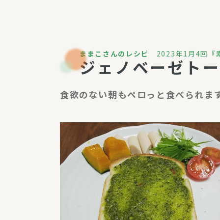
パルシステム利用ガイド
ままこさんのレシピ
2023年1月4回
ジェノベーゼトー
サービス
宅
食欲のない朝もペロっと食べられま
デイサー
訪問介護
居宅介護
にじいろ
にじいろ
スタグラ