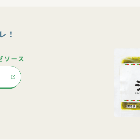
レ！
ゼソース