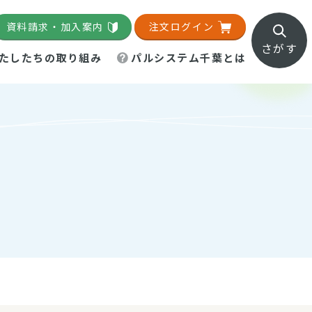
資料請求・加入案内
注文ログイン
さがす
たしたちの取り組み
パルシステム千葉とは
地域活動施設
直営農場
直交流・産地紹介
生協の夕食宅配
組織概要
パルシステム千葉のお店
事業所一覧
「パルひろば」
パルグリーンファーム
ろば☆ちば
地紹介
移動販売車まごころ便
パルグリーンファーム通信
理事会・監事会
総代・総代会
パルグリーンファーム公式
ろば☆おおたかの森
より
インスタグラム
・医療食
葉物野菜のレシピ
電子公告（定款）