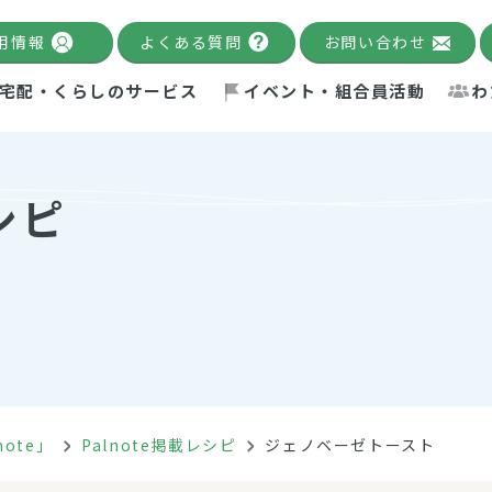
用情報
よくある質問
お問い合わせ
宅配・くらしのサービス
イベント・組合員活動
わ
千葉限定カタログ
「Palnote」
システムの宅配
念・ビジョン
ベント情報
環境への取り組み
理事長メッセージ
組合員活動
産
シピ
Pal's Dining
検索
テム・キューブ
ント
alnote」
サポーター・モニター
エネルギー政策
普通食
パルひ
交流産
までのあゆみ
事業・活動報告
リデュース・リユース・リサ
レポート
ックナンバー
自主的活動グループ
制限食
パルひ
産直だ
ドを複数入力すると件数を絞り込むことができます。
イクル
紙
te掲載レシピ
介護食
、間をスペース（空白）で区切ってください。
note」
Palnote掲載レシピ
ジェノベーゼトースト
：手数料 減免）