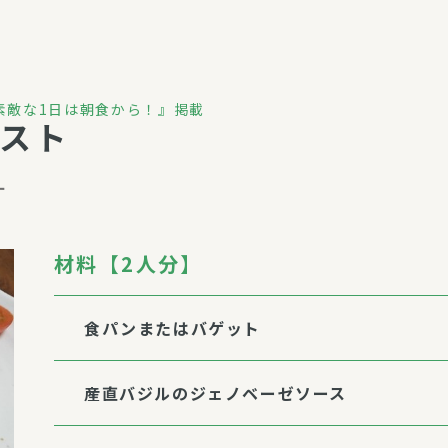
介護・福祉
家事サービス
保
理事会
子育て支援
平和活動・反貧困
『素敵な1日は朝食から！』掲載
スト
付き高齢者向け住
家事代行
エアコンクリーニング
す
ビス（通所介護）
コミュ
ハウスクリーニング
庭木の剪定・伐採
材料【2人分】
支援
襖・障子・網戸・畳の貼り
ぱる通信
替え
食パンまたはバゲット
ぱる松戸六実イン
ム
産直バジルのジェノベーゼソース