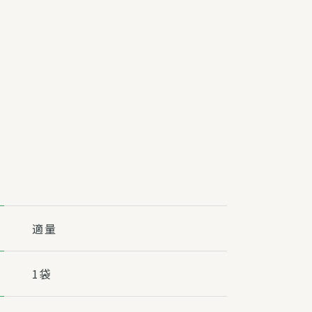
障（共済・保険）
・監事会報告
総代通信
地域との協同
安全運転の取り組み
総代・総代会ニュース
ニティ活動助成基金
適量
1袋