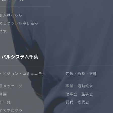
加入はこちら
めしセットお申し込み
請求
パルシステム千葉
・ビジョン・コミュニティ
定款・約款・方針
長メッセージ
事業・活動報告
概要
理事会・監事会
所一覧
総代・総代会
までのあゆみ