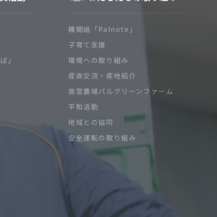
機関紙「Palnote」
子育て支援
ろば」
環境への取り組み
産直交流・産地紹介
直営農場パルグリーンファーム
平和活動
地域との協同
安全運転の取り組み