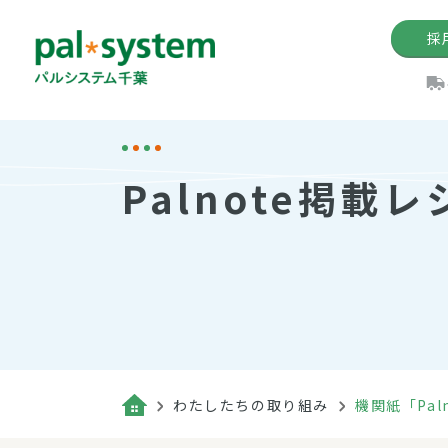
採
機関紙
パル
理
イ
Palnote掲載レ
手数料の減免制度
定款・約款・方針
パルシス
開催イベ
Web版「P
法人版パルシステム
個人情報保護方針
これ
イベント
機関紙バ
キーワー
地域情報
Palno
その場合
パルシステム千葉活用術
わたしたちの取り組み
機関紙「Pal
（検索例