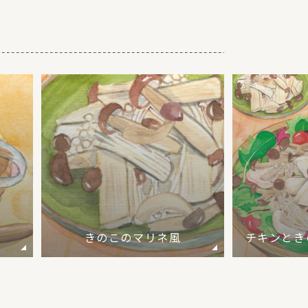
きのこのマリネ風
チキンとき