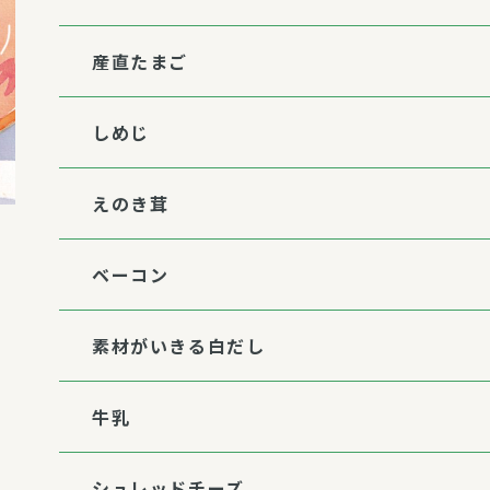
産直たまご
しめじ
えのき茸
ベーコン
素材がいきる白だし
牛乳
シュレッドチーズ