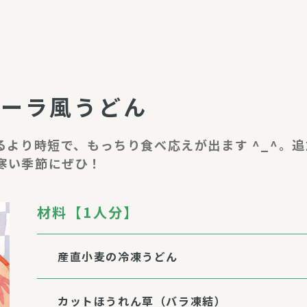
介護・福祉
家事サービス
保
理事会
子育て支援
平和活動・反貧困
ナーラ風うどん
付き高齢者向け住
家事代行
エアコンクリーニング
ビス（通所介護）
コミュ
でるより時短で、もっちり食べ応えが出ます ^_^。
ハウスクリーニング
寒い季節にぜひ！
庭木の剪定・伐採
支援
襖・障子・網戸・畳の貼り
ぱる通信
替え
材料【1人分】
ぱる松戸六実イン
ム
産直小麦の冷凍うどん
カットほうれん草（バラ凍結）