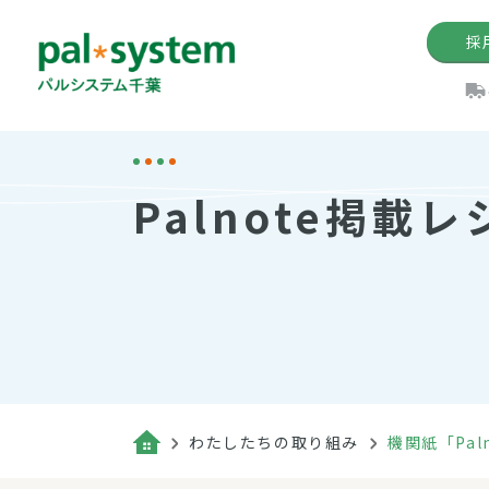
採
機関紙
パル
理
イ
Palnote掲載レ
手数料の減免制度
定款・約款・方針
パルシス
開催イベ
Web版「P
法人版パルシステム
個人情報保護方針
これ
イベント
機関紙バ
キーワー
地域情報
Palno
その場合
パルシステム千葉活用術
わたしたちの取り組み
機関紙「Pal
（検索例