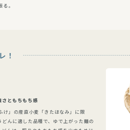
振る。
レ！
強さともちもち感
とふけ」の産直小麦「きたほなみ」に限
うどんに適した品種で、ゆで上がった麺の