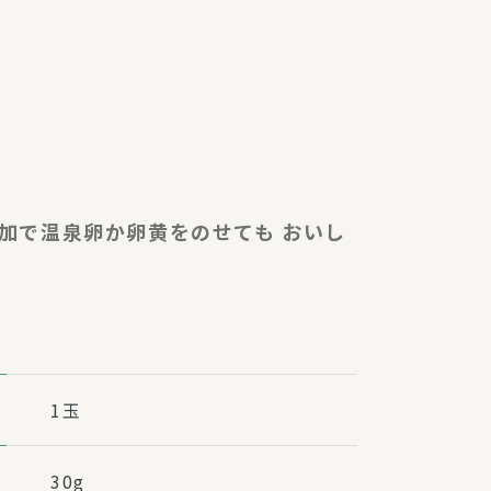
障（共済・保険）
・監事会報告
総代通信
地域との協同
安全運転の取り組み
総代・総代会ニュース
ニティ活動助成基金
追加で温泉卵か卵黄をのせても おいし
1玉
30g