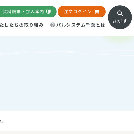
資料請求・加入案内
注文ログイン
さがす
たしたちの取り組み
パルシステム千葉とは
地域活動施設
直営農場
直交流・産地紹介
生協の夕食宅配
組織概要
パルシステム千葉のお店
事業所一覧
「パルひろば」
パルグリーンファーム
ろば☆ちば
地紹介
移動販売車まごころ便
パルグリーンファーム通信
理事会・監事会
総代・総代会
パルグリーンファーム公式
ろば☆おおたかの森
より
インスタグラム
・医療食
ん
葉物野菜のレシピ
電子公告（定款）