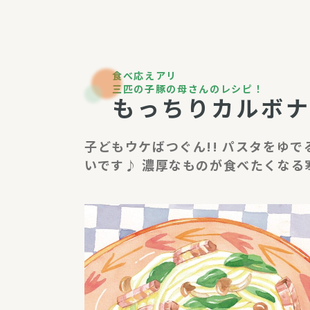
パルシステム利用ガイド
食べ応えアリ
三匹の子豚の母さんのレシピ！
もっちりカルボ
サービス
宅
デイサー
子どもウケばつぐん!! パスタをゆ
いです♪ 濃厚なものが食べたくなる
訪問介護
居宅介護
にじいろ
にじいろ
スタグラ