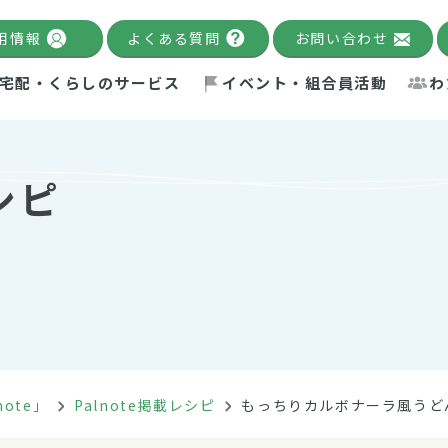
用情報
よくある質問
お問い合わせ
宅配・くらしのサービス
イベント・組合員活動
わ
千葉限定カタログ
「Palnote」
システムの宅配
念・ビジョン
ベント情報
環境への取り組み
理事長メッセージ
組合員活動
産
シピ
Pal's Dining
検索
テム・キューブ
ント
alnote」
サポーター・モニター
エネルギー政策
普通食
パルひ
交流産
までのあゆみ
事業・活動報告
リデュース・リユース・リサ
レポート
ックナンバー
自主的活動グループ
制限食
パルひ
産直だ
ドを複数入力すると件数を絞り込むことができます。
イクル
紙
te掲載レシピ
介護食
、間をスペース（空白）で区切ってください。
note」
Palnote掲載レシピ
もっちりカルボナーラ風うど
：手数料 減免）