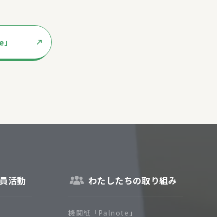
te」
員活動
わたしたちの取り組み
機関紙「Palnote」