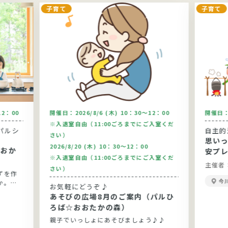
子育て
子育て
12：00
開催日：
2026/8/6 (木) 10：30～12：00
開催日
※入退室自由（11:00ごろまでにご入室くだ
パルシ
自主的
さい）
思い
2026/8/20 (木) 10：30～12：00
安プ
※入退室自由（11:00ごろまでにご入室くだ
主催者
さい）
ずを作
今
か。今
お気軽にどうぞ♪
りま
あそびの広場8月のご案内（パルひ
です。
ろば☆おおたかの森）
親子でいっしょにあそびましょう♪♪