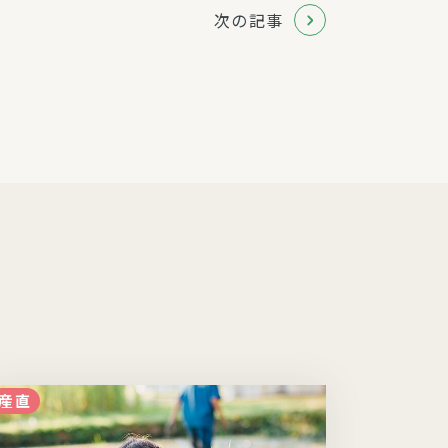
次の記事
産直
子育て