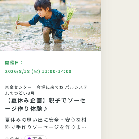
開催日：
開催日
2026/8/18 (火) 11:00-14:00
2026/
東金センター 会場に来てね パルシステ
自主的
ムのつどい8月
夏休
【夏休み企画】親子でソーセ
～自
ージ作り体験♪
くり
主催者
夏休みの思い出に安全・安心な材
料で手作りソーセージを作りませ
パル
議室
んか？
東金
主催者：