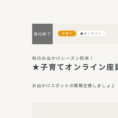
パルシステム利用ガイド
子育て
オンライン
受付終了
サービス
宅
デイサー
秋のお出かけシーズン到来！
訪問介護
★子育てオンライン
居宅介護
にじいろ
お出かけスポットの情報交換しましょ♪
にじいろ
スタグラ