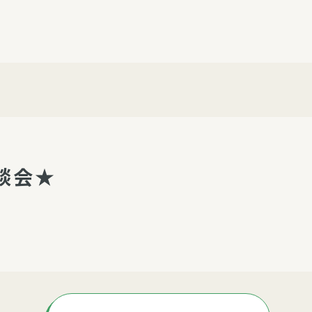
介護・福祉
家事サービス
保
理事会
子育て支援
平和活動・反貧困
付き高齢者向け住
家事代行
エアコンクリーニング
ビス（通所介護）
コミュ
ハウスクリーニング
庭木の剪定・伐採
座談会★
支援
襖・障子・網戸・畳の貼り
ぱる通信
替え
ぱる松戸六実イン
ム