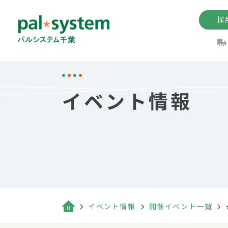
採
機関紙
パル
理
イ
イベント情報
手数料の減免制度
定款・約款・方針
パルシス
開催イベ
Web版「P
法人版パルシステム
個人情報保護方針
これ
イベント
機関紙バ
キーワー
地域情報
Palno
その場合
パルシステム千葉活用術
イベント情報
開催イベント一覧
（検索例