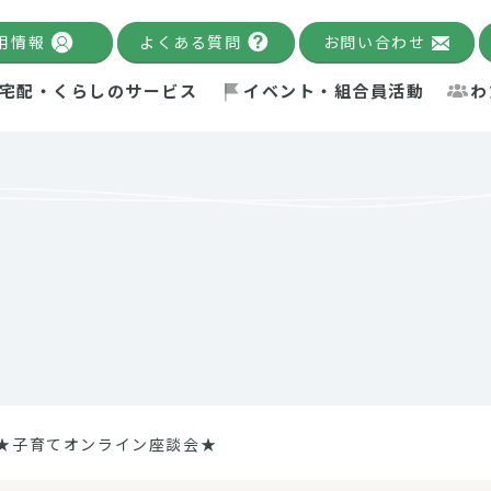
用情報
よくある質問
お問い合わせ
宅配・くらしのサービス
イベント・組合員活動
わ
千葉限定カタログ
「Palnote」
システムの宅配
念・ビジョン
ベント情報
環境への取り組み
理事長メッセージ
組合員活動
産
Pal's Dining
検索
テム・キューブ
ント
alnote」
サポーター・モニター
エネルギー政策
普通食
パルひ
交流産
までのあゆみ
事業・活動報告
リデュース・リユース・リサ
レポート
ックナンバー
自主的活動グループ
制限食
パルひ
産直だ
ドを複数入力すると件数を絞り込むことができます。
イクル
紙
te掲載レシピ
介護食
、間をスペース（空白）で区切ってください。
★子育てオンライン座談会★
：手数料 減免）