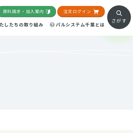
資料請求・加入案内
注文ログイン
さがす
たしたちの取り組み
パルシステム千葉とは
地域活動施設
直営農場
直交流・産地紹介
生協の夕食宅配
組織概要
パルシステム千葉のお店
事業所一覧
「パルひろば」
パルグリーンファーム
ろば☆ちば
地紹介
移動販売車まごころ便
パルグリーンファーム通信
理事会・監事会
総代・総代会
パルグリーンファーム公式
ろば☆おおたかの森
より
インスタグラム
・医療食
葉物野菜のレシピ
電子公告（定款）