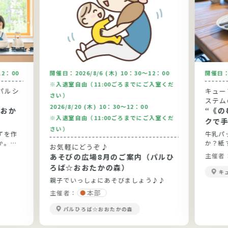
12：00
開催日：
2026/8/6 (木) 10：30～12：00
開催日
※入退室自由（11:00ごろまでにご入室くだ
パルシ
キュー
さい）
ステム
2026/8/20 (木) 10：30～12：00
“《の
※入退室自由（11:00ごろまでにご入室くだ
クで
さい）
ずを作
牛乳パ
か。今
か？紙
お気軽にどうぞ♪
りま
実感して
主催者
あそびの広場8月のご案内（パルひ
です。
ろば☆おおたかの森）
キ
親子でいっしょにあそびましょう♪♪
本部
主催者：
パルひろば☆おおたかの森