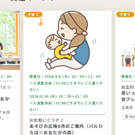
子育て
子育て
12：00
開催日：
2026/8/6 (木) 10：30～12：00
開催日
※入退室自由（11:00ごろまでにご入室くだ
パルシ
自主的
さい）
思い
2026/8/20 (木) 10：30～12：00
安プ
※入退室自由（11:00ごろまでにご入室くだ
主催者
さい）
ずを作
今
か。今
お気軽にどうぞ♪
りま
あそびの広場8月のご案内（パルひ
です。
ろば☆おおたかの森）