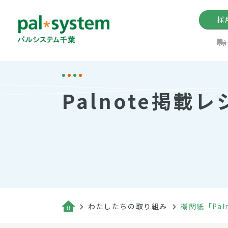
採
機関紙
パル
理
イ
Palnote掲載レ
手数料の減免制度
定款・約款・方針
パルシス
開催イベ
Web版「P
法人版パルシステム
個人情報保護方針
これ
イベント
機関紙バ
キーワー
地域情報
Palno
その場合
パルシステム千葉活用術
わたしたちの取り組み
機関紙「Pal
（検索例