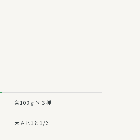
障（共済・保険）
・監事会報告
総代通信
地域との協同
安全運転の取り組み
総代・総代会ニュース
ニティ活動助成基金
各100ℊ×３種
大さじ1と1/2