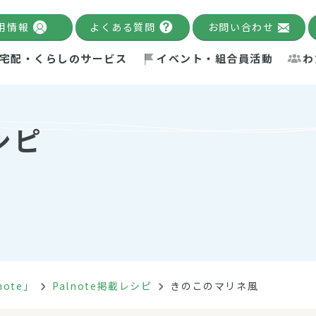
用情報
よくある質問
お問い合わせ
宅配・くらしのサービス
イベント・組合員活動
わ
千葉限定カタログ
「Palnote」
システムの宅配
念・ビジョン
ベント情報
環境への取り組み
理事長メッセージ
組合員活動
産
シピ
Pal's Dining
検索
テム・キューブ
ント
alnote」
サポーター・モニター
エネルギー政策
普通食
パルひ
交流産
までのあゆみ
事業・活動報告
リデュース・リユース・リサ
レポート
ックナンバー
自主的活動グループ
制限食
パルひ
産直だ
ドを複数入力すると件数を絞り込むことができます。
イクル
紙
te掲載レシピ
介護食
、間をスペース（空白）で区切ってください。
note」
Palnote掲載レシピ
きのこのマリネ風
：手数料 減免）