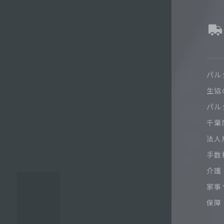
パル
生協
パル
千葉限
法人
手数
介護
家事
保障