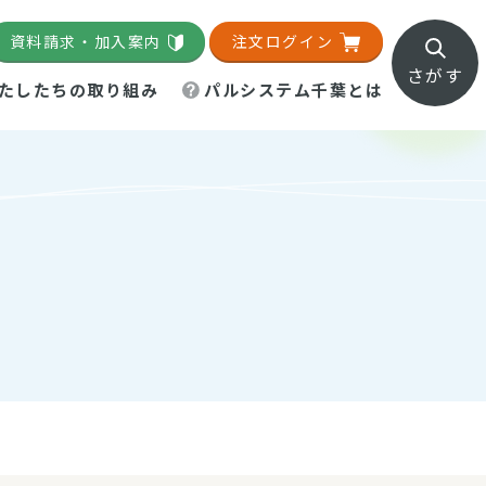
資料請求・加入案内
注文ログイン
さがす
たしたちの取り組み
パルシステム千葉とは
地域活動施設
直営農場
直交流・産地紹介
生協の夕食宅配
組織概要
パルシステム千葉のお店
事業所一覧
「パルひろば」
パルグリーンファーム
ろば☆ちば
地紹介
移動販売車まごころ便
パルグリーンファーム通信
理事会・監事会
総代・総代会
パルグリーンファーム公式
ろば☆おおたかの森
より
インスタグラム
・医療食
葉物野菜のレシピ
電子公告（定款）