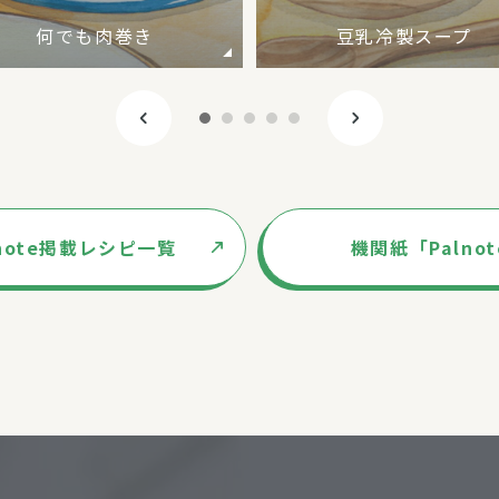
何でも肉巻き
豆乳冷製スープ
lnote掲載レシピ一覧
機関紙「Palno