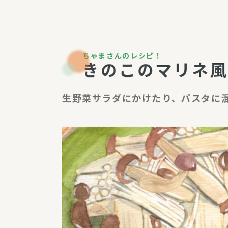
パルシステム利用ガイド
ちゃまさんのレシピ！
きのこのマリネ
サービス
宅
生野菜サラダにかけたり、パスタに
デイサー
訪問介護
居宅介護
にじいろ
にじいろ
スタグラ