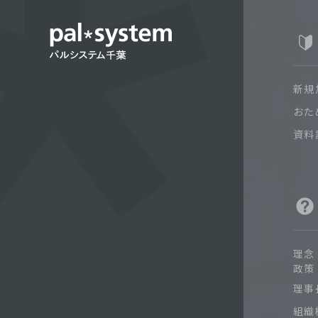
新規
おた
資料
理念
政策
理事
組織