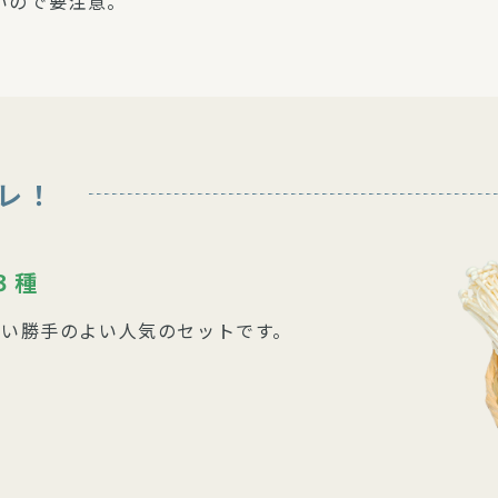
いので要注意。
レ！
３種
使い勝手のよい人気のセットです。