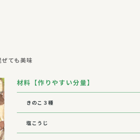
介護・福祉
家事サービス
保
理事会
子育て支援
平和活動・反貧困
風
付き高齢者向け住
家事代行
エアコンクリーニング
混ぜても美味
ビス（通所介護）
コミュ
ハウスクリーニング
庭木の剪定・伐採
材料【作りやすい分量】
支援
襖・障子・網戸・畳の貼り
ぱる通信
替え
きのこ３種
ぱる松戸六実イン
ム
塩こうじ