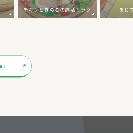
チキンときのこの腸活サラダ
あじ
te」