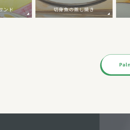
サンド
切身魚の蒸し焼き
Pa