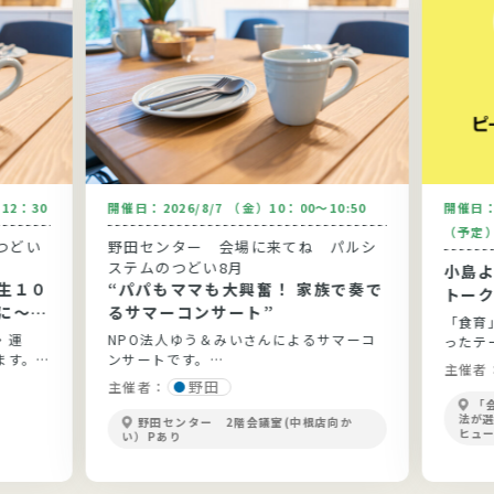
～12：30
開催日：
2026/8/7 （金）10：00～10:50
開催日
（予定
つどい
野田センター 会場に来てね パルシ
ステムのつどい8月
小島
生１０
“パパもママも大興奮！ 家族で奏で
トー
に～健
るサマーコンサート”
「食育
と実践
・運
NPO法人ゆう＆みいさんによるサマーコ
ったテ
ます。
ンサートです。
開！
主催者
ょう。
野田
主催者：
「
法が
野田センター 2階会議室(中根店向か
ヒュ
い）Pあり