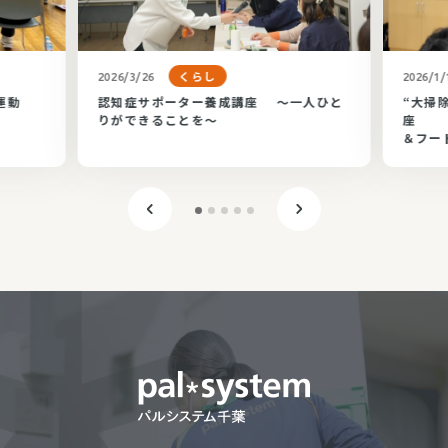
くらし
2026/3/26
2026/1/
運動
認知症サポーター養成講座 ～一人ひと
“大掃
りができることを～
座
＆フー