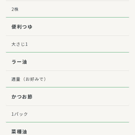
2株
便利つゆ
大さじ1
ラー油
適量（お好みで）
かつお節
1パック
菜種油