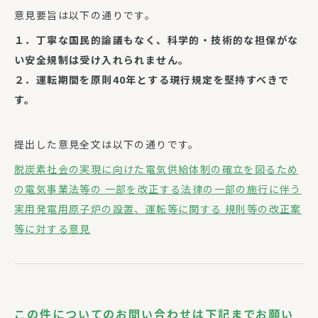
意見要旨は以下の通りです。
１．丁寧な国民的論議もなく、科学的・技術的な担保がな
い安全規制は受け入れられません。
２．運転期間を原則40年とする現行規定を堅持すべきで
す。
提出した意見全文は以下の通りです。
脱炭素社会の実現に向けた電気供給体制の確立を図るため
の電気事業法等の 一部を改正する法律の一部の施行に伴う
実用発電用原子炉の設置、運転等に関する 規則等の改正案
等に対する意見
この件についてのお問い合わせは下記までお願い