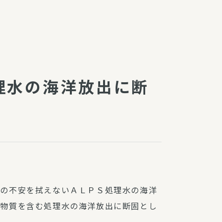
障（共済・保険）
・監事会報告
総代通信
地域との協同
安全運転の取り組み
総代・総代会ニュース
理水の海洋放出に断
ニティ活動助成基金
者の不安を拭えないＡＬＰＳ処理水の海洋
性物質を含む処理水の海洋放出に断固とし