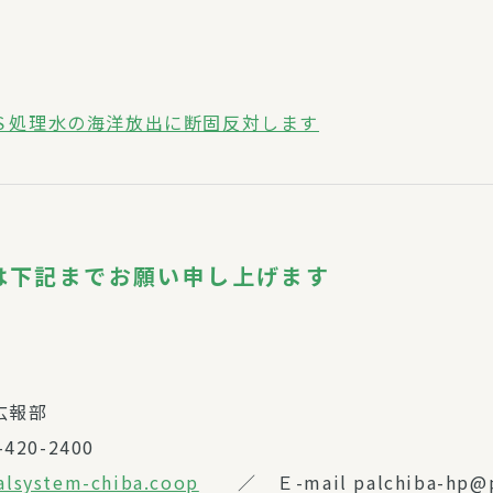
Ｓ処理水の海洋放出に断固反対します
は下記までお願い申し上げます
広報部
420-2400
alsystem-chiba.coop
／ Ｅ-mail palchiba-hp@pa