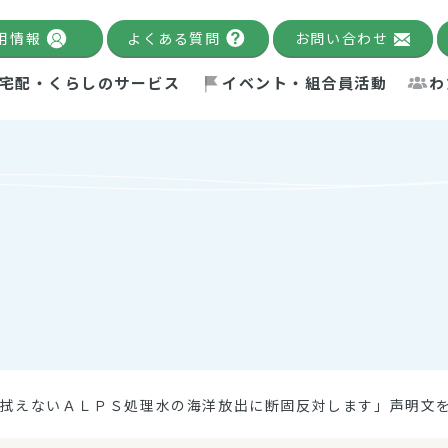
用情報
よくある質問
お問い合わせ
宅配・くらしのサービス
イベント・組合員活動
わ
千葉限定カタログ
「Palnote」
システムの宅配
念・ビジョン
ベント情報
環境への取り組み
理事長メッセージ
組合員活動
産
Pal's Dining
検索
テム・キューブ
ント
alnote」
サポーター・モニター
エネルギー政策
普通食
パルひ
交流産
までのあゆみ
事業・活動報告
リデュース・リユース・リサ
レポート
ックナンバー
自主的活動グループ
制限食
パルひ
産直だ
ドを複数入力すると件数を絞り込むことができます。
イクル
紙
te掲載レシピ
介護食
、間をスペース（空白）で区切ってください。
拭えないＡＬＰＳ処理水の海洋放出に断固反対します」声明文
：手数料 減免）