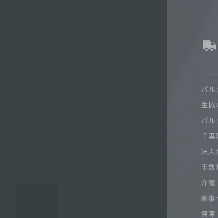
パル
生協
パル
千葉限
法人
手数
介護
家事
保障