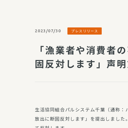
パルシステム利用ガイド
2023/07/30
プレスリリース
サービス
「漁業者や消費者の
宅
デイサー
固反対します」声明
訪問介護
居宅介護
にじいろ
にじいろ
スタグラ
生活協同組合パルシステム千葉（通称：
放出に断固反対します」を提出しました
て反対します。