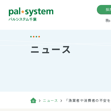
採
機関紙
パル
理
イ
ニュース
手数料の減免制度
定款・約款・方針
パルシス
開催イベ
Web版「P
法人版パルシステム
個人情報保護方針
これ
イベント
機関紙バ
キーワー
地域情報
Palno
その場合
パルシステム千葉活用術
ニュース
「漁業者や消費者の不安を
（検索例