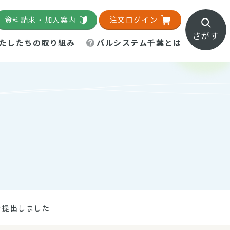
資料請求・加入案内
注文ログイン
さがす
たしたちの取り組み
パルシステム千葉とは
地域活動施設
直営農場
直交流・産地紹介
生協の夕食宅配
組織概要
パルシステム千葉のお店
事業所一覧
「パルひろば」
パルグリーンファーム
ろば☆ちば
地紹介
移動販売車まごころ便
パルグリーンファーム通信
理事会・監事会
総代・総代会
パルグリーンファーム公式
ろば☆おおたかの森
より
インスタグラム
・医療食
を提出しました
葉物野菜のレシピ
電子公告（定款）