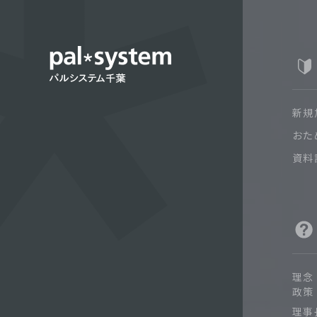
新規
おた
資料
理念
政策
理事