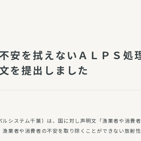
介護・福祉
家事サービス
保
理事会
子育て支援
平和活動・反貧困
付き高齢者向け住
家事代行
不安を拭えないＡＬＰＳ処
エアコンクリーニング
ビス（通所介護）
コミュ
文を提出しました
ハウスクリーニング
庭木の剪定・伐採
支援
襖・障子・網戸・畳の貼り
ぱる通信
替え
ぱる松戸六実イン
ム
パルシステム千葉）は、国に対し声明文「漁業者や消費
。漁業者や消費者の不安を取り除くことができない放射