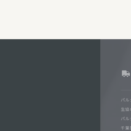
パル
生協
パル
千葉限