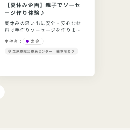
【夏休み企画】親子でソーセ
“に
ージ作り体験♪
んま
＊”
夏休みの思い出に安全・安心な材
お米
料で手作りソーセージを作りませ
食料
んか？
と太
東金
主催者：
主催者
にぎ
茂原市総合市民センター 駐車場あり
キュ