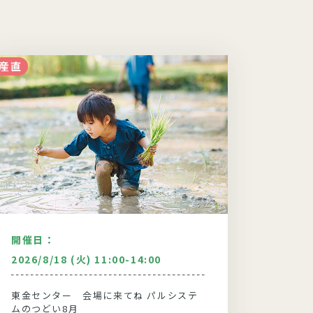
産直
食・調理
開催日：
開催日
2026/8/18 (火) 11:00-14:00
2026
東金センター 会場に来てね パルシステ
キュー
ムのつどい8月
ムのつ