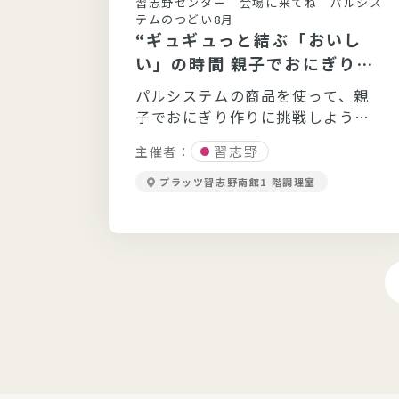
習志野センター 会場に来てね パルシス
シー
テムのつどい8月
“ギュギュっと結ぶ「おいし
い」の時間 親子でおにぎり大
ご飯」
作戦！”
紹介。
パルシステムの商品を使って、親
力に迫
子でおにぎり作りに挑戦しよう！
どれが一番おいしいかな♪
習志野
主催者：
プラッツ習志野南館1 階調理室