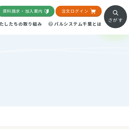
資料請求・加入案内
注文ログイン
さがす
たしたちの取り組み
パルシステム千葉とは
地域活動施設
直営農場
直交流・産地紹介
生協の夕食宅配
組織概要
パルシステム千葉のお店
事業所一覧
「パルひろば」
パルグリーンファーム
ろば☆ちば
地紹介
移動販売車まごころ便
パルグリーンファーム通信
理事会・監事会
総代・総代会
パルグリーンファーム公式
ろば☆おおたかの森
より
インスタグラム
・医療食
葉物野菜のレシピ
電子公告（定款）