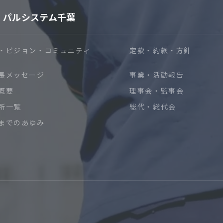
パルシステム千葉
・ビジョン・コミュニティ
定款・約款・方針
長メッセージ
事業・活動報告
概要
理事会・監事会
所一覧
総代・総代会
までのあゆみ