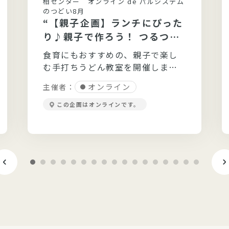
柏センター オンライン de パルシステム
のつどい8月
“【親子企画】ランチにぴった
り♪親子で作ろう！ つるつる
モチモチ手打ちうどん”
食育にもおすすめの、親子で楽し
む手打ちうどん教室を開催しま
す！
オンライン
主催者：
この企画はオンラインです。