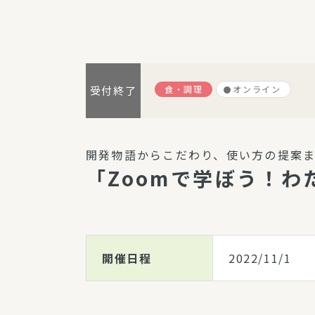
パルシステム利用ガイド
食・調理
オンライン
受付終了
サービス
宅
デイサー
開発物語からこだわり、使い方の提案
訪問介護
「Zoomで学ぼう！
居宅介護
にじいろ
にじいろ
スタグラ
開催日程
2022/11/1