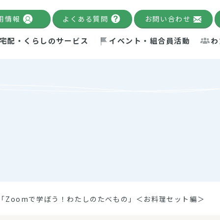
用情報
よくある質問
お問い合わせ
宅配・くらしのサービス
イベント・組合員活動
わ
千葉限定カタログ
「Palnote」
システムの宅配
念・ビジョン
ベント情報
環境への取り組み
理事長メッセージ
組合員活動
産
Pal's Dining
検索
テム・キューブ
ント
alnote」
サポーター・モニター
エネルギー政策
普通食
パルひ
交流産
までのあゆみ
事業・活動報告
リデュース・リユース・リサ
レポート
ックナンバー
自主的活動グループ
制限食
パルひ
産直だ
ドを複数入力すると件数を絞り込むことができます。
イクル
紙
te掲載レシピ
介護食
、間をスペース（空白）で区切ってください。
「Zoomで学ぼう！わたしのたべもの」＜お料理セット編＞
：手数料 減免）