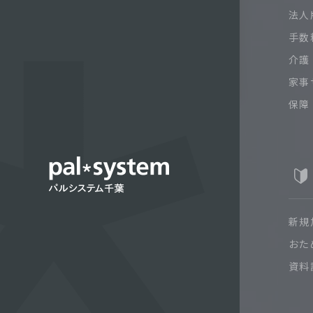
法人
手数
介護
家事
保障
新規
おた
資料