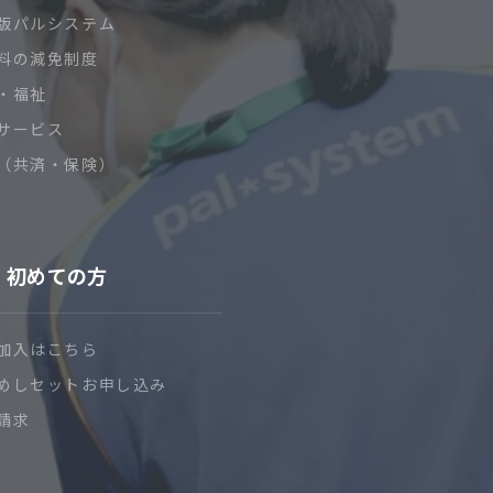
版パルシステム
料の減免制度
・福祉
サービス
（共済・保険）
初めての方
加入はこちら
めしセットお申し込み
請求