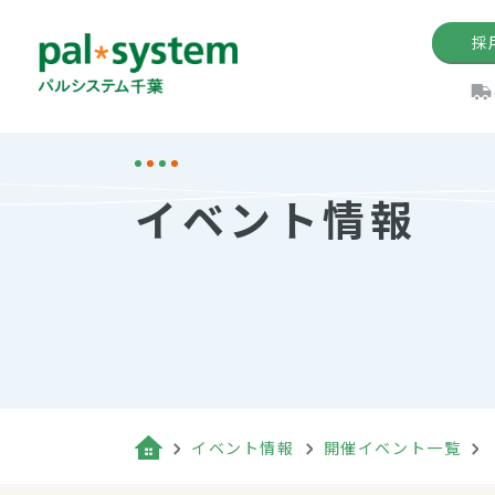
採
機関紙
パル
理
イ
イベント情報
手数料の減免制度
定款・約款・方針
パルシス
開催イベ
Web版「P
法人版パルシステム
個人情報保護方針
これ
イベント
機関紙バ
キーワー
地域情報
Palno
その場合
パルシステム千葉活用術
イベント情報
開催イベント一覧
（検索例