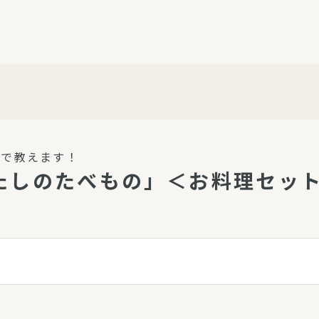
介護・福祉
家事サービス
保
理事会
子育て支援
平和活動・反貧困
付き高齢者向け住
家事代行
エアコンクリーニング
ビス（通所介護）
コミュ
ハウスクリーニング
まで教えます！
庭木の剪定・伐採
わたしのたべもの」＜お料理セッ
支援
襖・障子・網戸・畳の貼り
ぱる通信
替え
ぱる松戸六実イン
ム