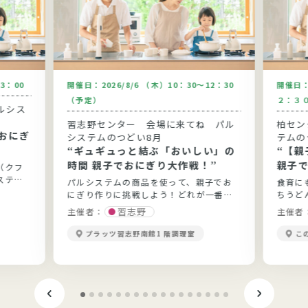
13：00
開催日：
2026/8/6 （木）10：30～12：30
開催日
（予定）
２：３
ルシス
習志野センター 会場に来てね パル
柏セン
おにぎ
システムのつどい8月
テムの
“ギュギュっと結ぶ「おいしい」の
“【
時間 親子でおにぎり大作戦！”
親子で
（クフ
手打ち
ステム
パルシステムの商品を使って、親子でお
食育に
にぎり作りに挑戦しよう！どれが一番お
ちうど
いしいかな♪
習志野
主催者：
主催者
プラッツ習志野南館1 階調理室
こ