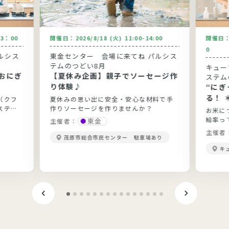
13：00
開催日：
2026/8/18 (火) 11:00-14:00
開催日
0
ルシス
東金センター 会場に来てね パルシス
テムのつどい8月
キュー
おにぎ
【夏休み企画】親子でソーセージ作
ステム
り体験♪
“に
る！ 
（クフ
夏休みの思い出に安全・安心な材料で手
ステム
作りソーセージを作りませんか？
お米に
給率っ
東金
主催者：
当？勉
主催者
茂原市総合市民センター 駐車場あり
きます
キ