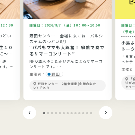
～12：30
開催日：
2026/8/7 （金）10：00～10:50
開催日
（予定
つどい
野田センター 会場に来てね パルシ
ステムのつどい8月
小島
生１０
“パパもママも大興奮！ 家族で奏で
トー
に～健
るサマーコンサート”
「食育
と実践
・運
NPO法人ゆう＆みいさんによるサマーコ
ったテ
ます。
ンサートです。
開！
主催者
ょう。
野田
主催者：
「
法が
野田センター 2階会議室(中根店向か
ヒュ
い）Pあり