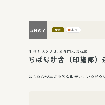
パルシステム利用ガイド
産直
本部
受付終了
サービス
宅
デイサー
生きものとふれあう田んぼ体験
訪問介護
ちば緑耕舎（印旛郡）
居宅介護
にじいろ
たくさんの生きものと出会い、いろいろ
にじいろ
スタグラ