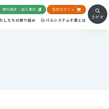
資料請求・加入案内
注文ログイン
さがす
たしたちの取り組み
パルシステム千葉とは
地域活動施設
直営農場
直交流・産地紹介
生協の夕食宅配
組織概要
パルシステム千葉のお店
事業所一覧
「パルひろば」
パルグリーンファーム
ろば☆ちば
地紹介
移動販売車まごころ便
パルグリーンファーム通信
理事会・監事会
総代・総代会
パルグリーンファーム公式
ろば☆おおたかの森
より
インスタグラム
・医療食
葉物野菜のレシピ
電子公告（定款）