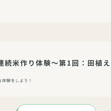
介護・福祉
家事サービス
保
理事会
子育て支援
平和活動・反貧困
付き高齢者向け住
家事代行
エアコンクリーニング
ビス（通所介護）
コミュ
ハウスクリーニング
庭木の剪定・伐採
連続米作り体験～第1回：田植え
支援
襖・障子・網戸・畳の貼り
ぱる通信
替え
な体験をしよう！
ぱる松戸六実イン
ム