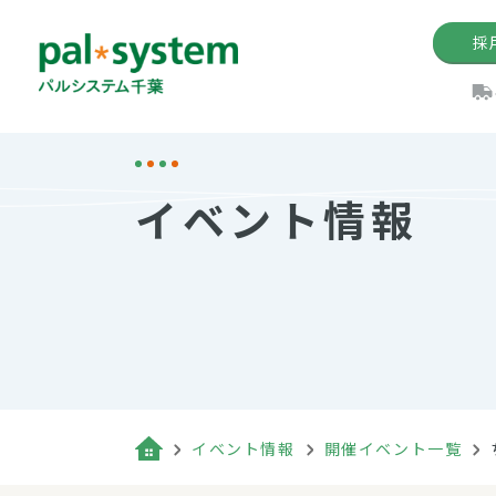
採
機関紙
パル
理
イ
イベント情報
手数料の減免制度
定款・約款・方針
パルシス
開催イベ
Web版「P
法人版パルシステム
個人情報保護方針
これ
イベント
機関紙バ
キーワー
地域情報
Palno
その場合
パルシステム千葉活用術
イベント情報
開催イベント一覧
（検索例