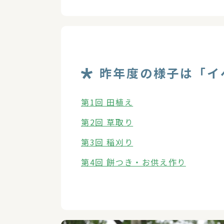
昨年度の様子は「イ
第1回 田植え
第2回 草取り
第3回 稲刈り
第4回 餅つき・お供え作り