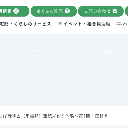
用情報
よくある質問
お問い合わせ
宅配・くらしのサービス
イベント・組合員活動
わ
千葉限定カタログ
「Palnote」
システムの宅配
念・ビジョン
ベント情報
環境への取り組み
理事長メッセージ
組合員活動
産
Pal's Dining
検索
テム・キューブ
ント
alnote」
サポーター・モニター
エネルギー政策
普通食
パルひ
交流産
までのあゆみ
事業・活動報告
リデュース・リユース・リサ
レポート
ックナンバー
自主的活動グループ
制限食
パルひ
産直だ
ドを複数入力すると件数を絞り込むことができます。
イクル
紙
te掲載レシピ
介護食
、間をスペース（空白）で区切ってください。
ちば緑耕舎（印旛郡）連続米作り体験～第1回：田植え
：手数料 減免）