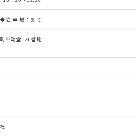
◆駐 車 場：あ り
町不動堂126番地
会社