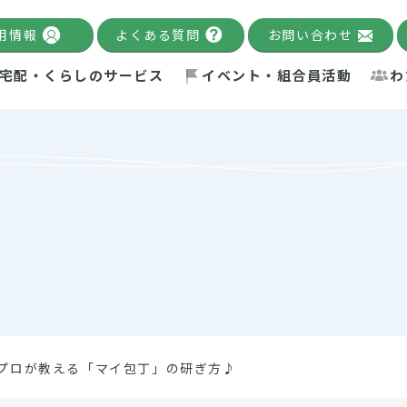
用情報
よくある質問
お問い合わせ
宅配・くらしのサービス
イベント・組合員活動
わ
千葉限定カタログ
「Palnote」
システムの宅配
念・ビジョン
ベント情報
環境への取り組み
理事長メッセージ
組合員活動
産
Pal's Dining
検索
テム・キューブ
ント
alnote」
サポーター・モニター
エネルギー政策
普通食
パルひ
交流産
までのあゆみ
事業・活動報告
リデュース・リユース・リサ
レポート
ックナンバー
自主的活動グループ
制限食
パルひ
産直だ
ドを複数入力すると件数を絞り込むことができます。
イクル
紙
te掲載レシピ
介護食
、間をスペース（空白）で区切ってください。
プロが教える「マイ包丁」の研ぎ方♪
：手数料 減免）