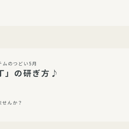
介護・福祉
家事サービス
保
理事会
子育て支援
平和活動・反貧困
付き高齢者向け住
家事代行
エアコンクリーニング
ビス（通所介護）
コミュ
ハウスクリーニング
テムのつどい5月
庭木の剪定・伐採
丁」の研ぎ方♪
支援
襖・障子・網戸・畳の貼り
ぱる通信
替え
ぱる松戸六実イン
ませんか？
ム