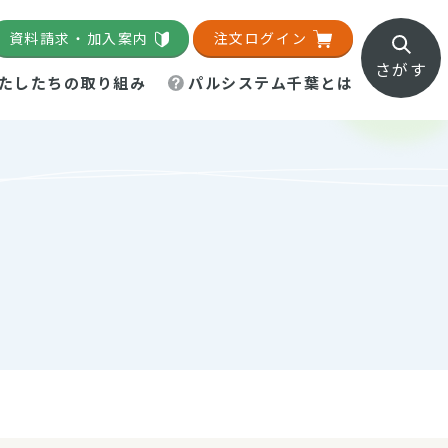
資料請求・加入案内
注文ログイン
さがす
たしたちの取り組み
パルシステム千葉とは
地域活動施設
直営農場
直交流・産地紹介
生協の夕食宅配
組織概要
パルシステム千葉のお店
事業所一覧
「パルひろば」
パルグリーンファーム
ろば☆ちば
地紹介
移動販売車まごころ便
パルグリーンファーム通信
理事会・監事会
総代・総代会
パルグリーンファーム公式
ろば☆おおたかの森
より
インスタグラム
・医療食
葉物野菜のレシピ
電子公告（定款）