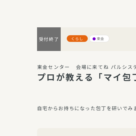
パルシステム利用ガイド
くらし
東金
受付終了
サービス
宅
デイサー
東金センター 会場に来てね パルシス
訪問介護
プロが教える「マイ包
居宅介護
にじいろ
にじいろ
自宅からお持ちになった包丁を研いでみ
スタグラ