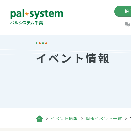
採
機関紙
パル
理
イ
イベント情報
手数料の減免制度
定款・約款・方針
パルシス
開催イベ
Web版「P
法人版パルシステム
個人情報保護方針
これ
イベント
機関紙バ
キーワー
地域情報
Palno
その場合
パルシステム千葉活用術
イベント情報
開催イベント一覧
（検索例