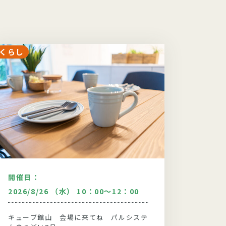
くらし
くらし
開催日：
開催日
2026/8/26 （水） 10：00～12：00
2026/
キューブ館山 会場に来てね パルシステ
東金センタ