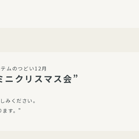
介護・福祉
家事サービス
保
理事会
子育て支援
平和活動・反貧困
付き高齢者向け住
家事代行
エアコンクリーニング
ビス（通所介護）
コミュ
ハウスクリーニング
テムのつどい12月
庭木の剪定・伐採
ミニクリスマス会”
支援
襖・障子・網戸・畳の貼り
ぱる通信
替え
楽しみください。
ぱる松戸六実イン
ります。"
ム