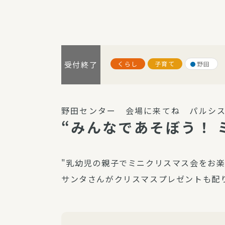
パルシステム利用ガイド
くらし
子育て
野田
受付終了
サービス
宅
デイサー
野田センター 会場に来てね パルシス
訪問介護
“みんなであそぼう！ 
居宅介護
にじいろ
"乳幼児の親子でミニクリスマス会をお
にじいろ
サンタさんがクリスマスプレゼントも配
スタグラ