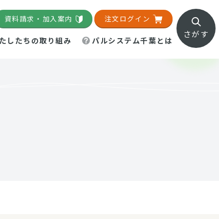
資料請求・加入案内
注文ログイン
さがす
たしたちの取り組み
パルシステム千葉とは
地域活動施設
直営農場
直交流・産地紹介
生協の夕食宅配
組織概要
パルシステム千葉のお店
事業所一覧
「パルひろば」
パルグリーンファーム
ろば☆ちば
地紹介
移動販売車まごころ便
パルグリーンファーム通信
理事会・監事会
総代・総代会
パルグリーンファーム公式
ろば☆おおたかの森
より
インスタグラム
・医療食
葉物野菜のレシピ
電子公告（定款）