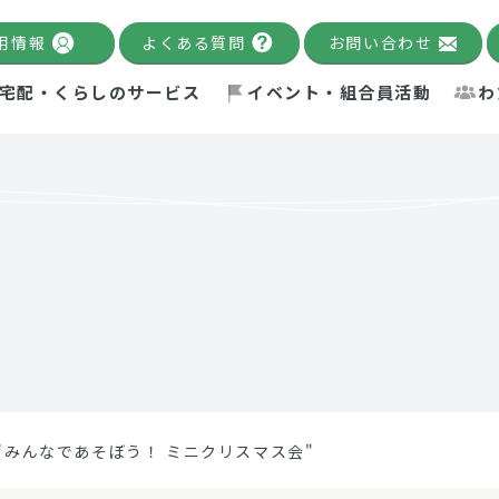
用情報
よくある質問
お問い合わせ
宅配・くらしのサービス
イベント・組合員活動
わ
千葉限定カタログ
「Palnote」
システムの宅配
念・ビジョン
ベント情報
環境への取り組み
理事長メッセージ
組合員活動
産
Pal's Dining
検索
テム・キューブ
ント
alnote」
サポーター・モニター
エネルギー政策
普通食
パルひ
交流産
までのあゆみ
事業・活動報告
リデュース・リユース・リサ
レポート
ックナンバー
自主的活動グループ
制限食
パルひ
産直だ
ドを複数入力すると件数を絞り込むことができます。
イクル
紙
te掲載レシピ
介護食
、間をスペース（空白）で区切ってください。
"みんなであそぼう！ ミニクリスマス会"
：手数料 減免）