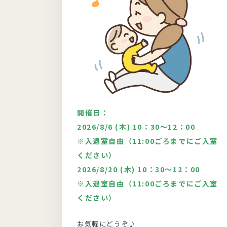
開催日：
：30
2026/8/6 (木) 10：30～12：00
※入退室自由（11:00ごろまでにご入室
どい9月
ください）
〉人
2026/8/20 (木) 10：30～12：00
生き
※入退室自由（11:00ごろまでにご入室
ばす
～食
ください）
てお話
緒にや
お気軽にどうぞ♪