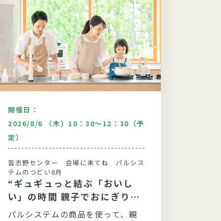
開催日：
開催日
2026/8/6 （木）10：30～12：30（予
2026
定）
３０（
習志野センター 会場に来てね パルシス
柏セン
テムのつどい8月
のつど
“ギュギュっと結ぶ「おいし
“【
い」の時間 親子でおにぎり大
り♪
作戦！”
モチ
パルシステムの商品を使って、親
食育