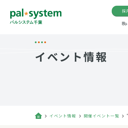
採
機関紙
パル
理
イ
イベント情報
手数料の減免制度
定款・約款・方針
パルシス
開催イベ
Web版「P
法人版パルシステム
個人情報保護方針
これ
イベント
機関紙バ
キーワー
地域情報
Palno
その場合
パルシステム千葉活用術
イベント情報
開催イベント一覧
（検索例