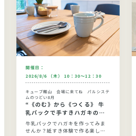
開催日：
2026/8/6 （木） 10：30～12：30
キューブ館山 会場に来てね パルシステ
ムのつどい8月
“《のむ》から《つくる》 牛
乳パックで手すきハガキの贈
り物”
牛乳パックでハガキを作ってみま
せんか？紙すき体験で作る楽し