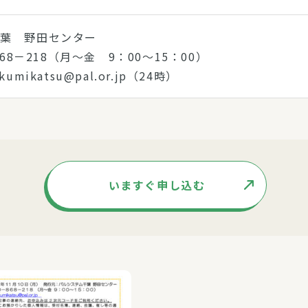
千葉 野田センター
－868－218（月～金 9：00～15：00）
umikatsu@pal.or.jp（24時）
いますぐ申し込む