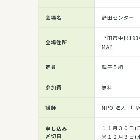
会場名
野田センター 
野田市中根19
会場住所
MAP
定員
親子５組
参加費
無料
講師
NPO 法人 「 
１１月３０日(
申し込み
〆切日
※１２月３日(