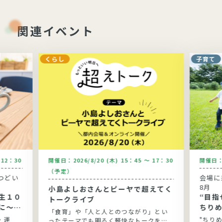
関連イベント
くらし
子育て
～12：30
開催日：
2026/8/20 (木) 15：45 ～ 17：30
開催日
（予定）
つどい
会場に
8月
小島よしおさんとピーヤで超えてく
生１０
“目指
トークライブ
に～健
ちり
「食育」や「人と人とのつながり」とい
と実践
・運
"ちり
ったテーマでも明るく軽快なトークを展