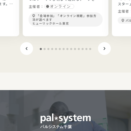
ます。
スター
開！
オンライン
主催者：
ょう。
ながら
主催者
ます。"
「会場参加」「オンライン視聴」参加方
法が選べます
パ
ヒューリックホール東京