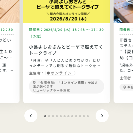
～12：30
開催日：
2026/8/20 (木) 15：45 ～ 17：30
開催日
（予定）
つどい
印西セ
ステム
小島よしおさんとピーヤで超えてく
生１０
“【夏休
トークライブ
に～健
め（
「食育」や「人と人とのつながり」とい
と実践
う”
・運
"規格
ったテーマでも明るく軽快なトークを展
ます。
た、コ
開！
オンライン
主催者：
ょう。
主催者
「会場参加」「オンライン視聴」参加方
法が選べます
千
ヒューリックホール東京