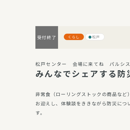
パルシステム利用ガイド
くらし
松戸
受付終了
サービス
宅
デイサー
松戸センター 会場に来てね パルシス
訪問介護
みんなでシェアする防
居宅介護
にじいろ
非常食（ローリングストックの商品など
にじいろ
お迎えし、体験談をききながら防災につ
スタグラ
す。