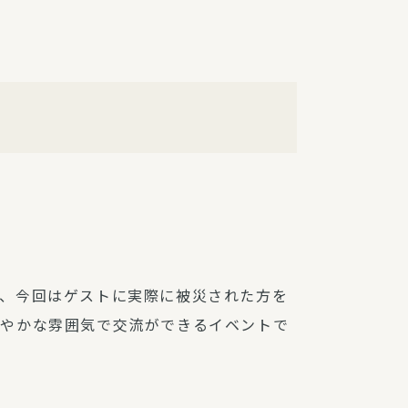
障（共済・保険）
・監事会報告
総代通信
地域との協同
安全運転の取り組み
総代・総代会ニュース
ニティ活動助成基金
、今回はゲストに実際に被災された方を
和やかな雰囲気で交流ができるイベントで