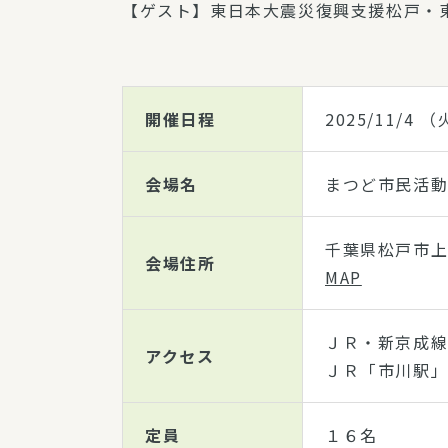
【ゲスト】東日本大震災復興支援松戸・東
開催日程
2025/11/4
（火
会場名
まつど市民活動
千葉県松戸市上矢
会場住所
MAP
ＪＲ・新京成線
アクセス
ＪＲ「市川駅」
定員
１６名