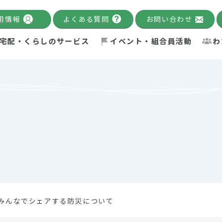
用情報
よくある質問
お問い合わせ
宅配・くらしのサービス
イベント・組合員活動
わ
千葉限定カタログ
「Palnote」
システムの宅配
念・ビジョン
ベント情報
環境への取り組み
理事長メッセージ
組合員活動
産
Pal's Dining
検索
テム・キューブ
ント
alnote」
サポーター・モニター
エネルギー政策
普通食
パルひ
交流産
までのあゆみ
事業・活動報告
リデュース・リユース・リサ
レポート
ックナンバー
自主的活動グループ
制限食
パルひ
産直だ
ドを複数入力すると件数を絞り込むことができます。
イクル
紙
te掲載レシピ
介護食
、間をスペース（空白）で区切ってください。
みんなでシェアする防災について
：手数料 減免）