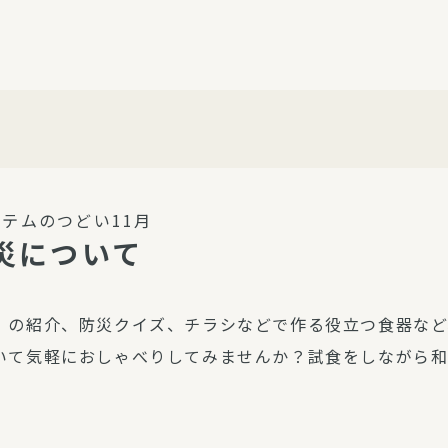
介護・福祉
家事サービス
保
理事会
子育て支援
平和活動・反貧困
付き高齢者向け住
家事代行
エアコンクリーニング
ビス（通所介護）
コミュ
ハウスクリーニング
テムのつどい11月
庭木の剪定・伐採
災について
支援
襖・障子・網戸・畳の貼り
ぱる通信
替え
）の紹介、防災クイズ、チラシなどで作る役立つ食器など
ぱる松戸六実イン
いて気軽におしゃべりしてみませんか？試食をしながら
ム