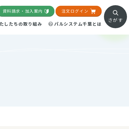
資料請求・加入案内
注文ログイン
さがす
たしたちの取り組み
パルシステム千葉とは
地域活動施設
直営農場
直交流・産地紹介
生協の夕食宅配
組織概要
パルシステム千葉のお店
事業所一覧
「パルひろば」
パルグリーンファーム
ろば☆ちば
地紹介
移動販売車まごころ便
パルグリーンファーム通信
理事会・監事会
総代・総代会
パルグリーンファーム公式
ろば☆おおたかの森
より
インスタグラム
・医療食
葉物野菜のレシピ
電子公告（定款）