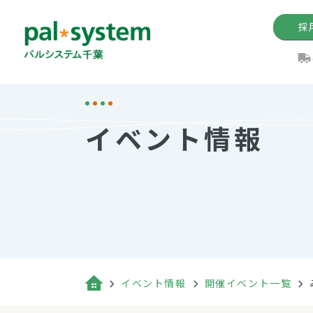
採
機関紙
パル
理
イ
イベント情報
手数料の減免制度
定款・約款・方針
パルシス
開催イベ
Web版「P
法人版パルシステム
個人情報保護方針
これ
イベント
機関紙バ
キーワー
地域情報
Palno
その場合
パルシステム千葉活用術
イベント情報
開催イベント一覧
（検索例