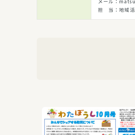
メール：matsud
担 当：地域