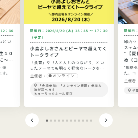
～12：30
開催日：
2026/8/20 (木) 15：45 ～ 17：30
開催日
（予定）
つどい
印西セ
ステム
小島よしおさんとピーヤで超えてく
生１０
“【夏休
トークライブ
に～健
め（
「食育」や「人と人とのつながり」とい
と実践
う”
・運
"規格
ったテーマでも明るく軽快なトークを展
ます。
た、コ
開！
オンライン
主催者：
ょう。
主催者
「会場参加」「オンライン視聴」参加方
法が選べます
千
ヒューリックホール東京