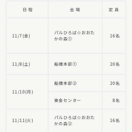
日 程
会 場
定 員
パルひろば☆おおた
11/7(金)
16名
かの森①
11/8(土)
船橋本部①
20名
船橋本部②
20名
11/10(月)
東金センター
8名
パルひろば☆おおた
11/11(火)
16名
かの森②