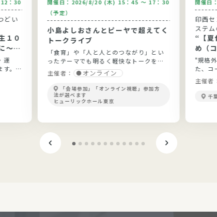
～12：30
開催日：
2026/8/20 (木) 15：45 ～ 17：30
開催日
（予定）
つどい
印西セ
ステム
小島よしおさんとピーヤで超えてく
生１０
“【夏休
トークライブ
に～健
め（
「食育」や「人と人とのつながり」とい
と実践
う”
・運
"規格
ったテーマでも明るく軽快なトークを展
ます。
た、コ
開！
オンライン
主催者：
ょう。
主催者
「会場参加」「オンライン視聴」参加方
法が選べます
千
ヒューリックホール東京