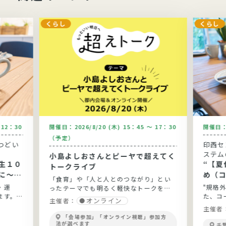
くらし
くらし
～12：30
開催日：
2026/8/20 (木) 15：45 ～ 17：30
開催日
（予定）
つどい
印西セ
ステム
小島よしおさんとピーヤで超えてく
生１０
“【夏休
トークライブ
に～健
め（
「食育」や「人と人とのつながり」とい
と実践
う”
・運
"規格
ったテーマでも明るく軽快なトークを展
ます。
た、コ
開！
オンライン
主催者：
ょう。
主催者
「会場参加」「オンライン視聴」参加方
法が選べます
千