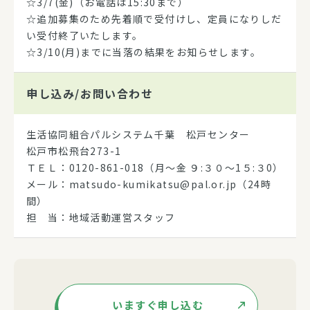
☆3/7(金)（お電話は15:30まで）
☆追加募集のため先着順で受付けし、定員になりしだ
い受付終了いたします。
☆3/10(月)までに当落の結果をお知らせします。
申し込み/
お問い合わせ
生活協同組合パルシステム千葉 松戸センター
松戸市松飛台273-1
ＴＥＬ：0120-861-018（月～金 ９:３０～1５:３0）
メール：matsudo-kumikatsu@pal.or.jp（24時
間）
担 当：地域活動運営スタッフ
いますぐ申し込む