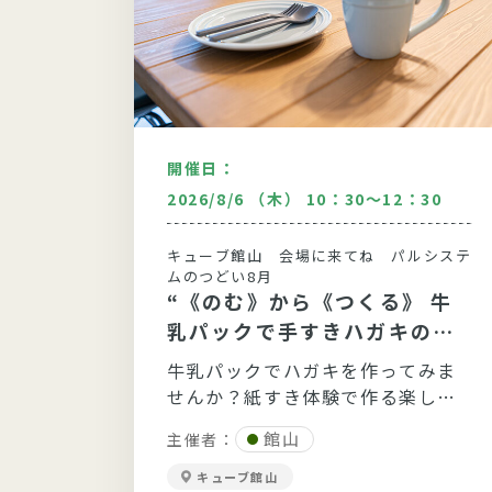
開催日：
：30
2026/8/6 （木） 10：30～12：30
どい9月
キューブ館山 会場に来てね パルシステ
〉人
ムのつどい8月
“《のむ》から《つくる》 牛
生き
乳パックで手すきハガキの贈
ばす
～食
り物”
牛乳パックでハガキを作ってみま
てお話
せんか？紙すき体験で作る楽し
緒にや
さ、大変さを実感してみましょ(^_
館山
主催者：
-)-☆
キューブ館山