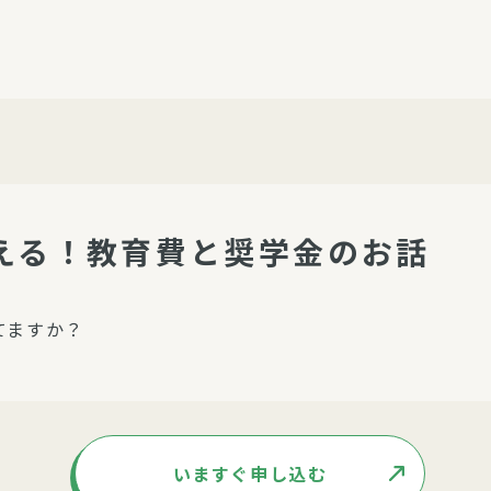
介護・福祉
家事サービス
保
理事会
子育て支援
平和活動・反貧困
付き高齢者向け住
家事代行
エアコンクリーニング
ビス（通所介護）
コミュ
ハウスクリーニング
備える！教育費と奨学金のお話
庭木の剪定・伐採
支援
襖・障子・網戸・畳の貼り
てますか？
ぱる通信
替え
ぱる松戸六実イン
ム
いますぐ申し込む