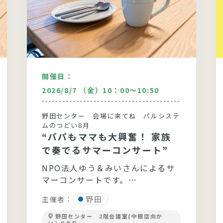
開催日：
2026/8/7 （金）10：00～10:50
野田センター 会場に来てね パルシステ
ムのつどい8月
“パパもママも大興奮！ 家族
で奏でるサマーコンサート”
NPO法人ゆう＆みいさんによるサ
マーコンサートです。
野田
主催者：
野田センター 2階会議室(中根店向か
い）Pあり