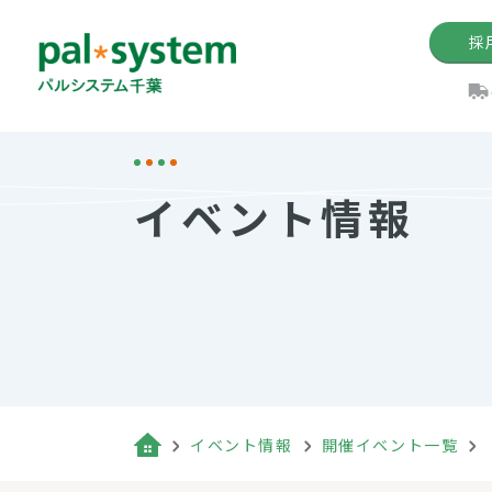
採
機関紙
パル
理
イ
イベント情報
手数料の減免制度
定款・約款・方針
パルシス
開催イベ
Web版「P
法人版パルシステム
個人情報保護方針
これ
イベント
機関紙バ
キーワー
地域情報
Palno
その場合
パルシステム千葉活用術
イベント情報
開催イベント一覧
（検索例