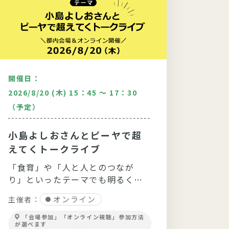
開催日：
開催日
2026/8/20 (木) 15：45 ～ 17：30
2026/
（予定）
印西セ
ムのつ
小島よしおさんとピーヤで超
“【夏
えてくトークライブ
こり
「食育」や「人と人とのつなが
やっ
"規格
り」といったテーマでも明るく軽
使った
快なトークを展開！
オンライン
主催者：
主催者
「会場参加」「オンライン視聴」参加方法
千葉
が選べます