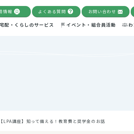
用情報
よくある質問
お問い合わせ
宅配・くらしのサービス
イベント・組合員活動
わ
千葉限定カタログ
「Palnote」
システムの宅配
念・ビジョン
ベント情報
環境への取り組み
理事長メッセージ
組合員活動
産
Pal's Dining
検索
テム・キューブ
ント
alnote」
サポーター・モニター
エネルギー政策
普通食
パルひ
交流産
までのあゆみ
事業・活動報告
リデュース・リユース・リサ
レポート
ックナンバー
自主的活動グループ
制限食
パルひ
産直だ
ドを複数入力すると件数を絞り込むことができます。
イクル
紙
te掲載レシピ
介護食
、間をスペース（空白）で区切ってください。
【LPA講座】知って備える！教育費と奨学金のお話
：手数料 減免）