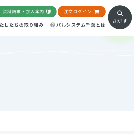
資料請求・加入案内
注文ログイン
さがす
たしたちの取り組み
パルシステム千葉とは
地域活動施設
直営農場
直交流・産地紹介
生協の夕食宅配
組織概要
パルシステム千葉のお店
事業所一覧
「パルひろば」
パルグリーンファーム
ろば☆ちば
地紹介
移動販売車まごころ便
パルグリーンファーム通信
理事会・監事会
総代・総代会
パルグリーンファーム公式
ろば☆おおたかの森
より
インスタグラム
・医療食
葉物野菜のレシピ
電子公告（定款）