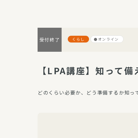
パルシステム利用ガイド
くらし
オンライン
受付終了
サービス
宅
デイサー
【LPA講座】知って
訪問介護
居宅介護
どのくらい必要か、どう準備するか知っ
にじいろ
にじいろ
スタグラ