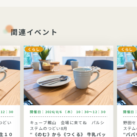
関連イベント
くらし
くらし
～12：30
開催日：
2026/8/6 （木） 10：30～12：30
開催日
つどい
キューブ館山 会場に来てね パルシ
野田セ
ステムのつどい8月
ステム
生１０
“《のむ》から《つくる》 牛乳パッ
“パパ