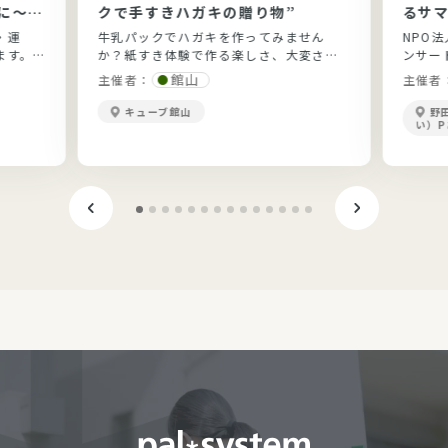
に～健
クで手すきハガキの贈り物”
るサマ
と実践
・運
牛乳パックでハガキを作ってみません
NPO
ます。
か？紙すき体験で作る楽しさ、大変さを
ンサー
ょう。
実感してみましょ(^_-)-☆
館山
主催者：
主催者
キューブ館山
野
い）P