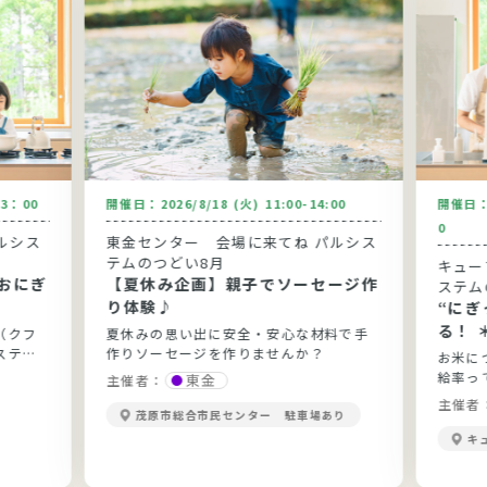
13：00
開催日：
2026/8/18 (火) 11:00-14:00
開催日
0
ルシス
東金センター 会場に来てね パルシス
テムのつどい8月
キュー
おにぎ
【夏休み企画】親子でソーセージ作
ステム
り体験♪
“に
る！ 
（クフ
夏休みの思い出に安全・安心な材料で手
ステム
作りソーセージを作りませんか？
お米に
給率っ
東金
主催者：
当？勉
主催者
茂原市総合市民センター 駐車場あり
きます
キ