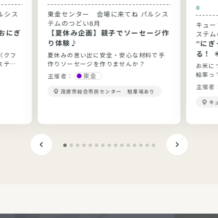
0
ルシス
東金センター 会場に来てね パルシス
テムのつどい8月
キュー
おにぎ
【夏休み企画】親子でソーセージ作
ステム
り体験♪
“に
る！ 
（クフ
夏休みの思い出に安全・安心な材料で手
ステム
作りソーセージを作りませんか？
お米に
給率っ
東金
主催者：
当？勉
主催者
茂原市総合市民センター 駐車場あり
きます
キ