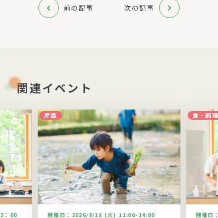
前の記事
次の記事
関連イベント
産直
食・調
13：00
開催日：
2026/8/18 (火) 11:00-14:00
開催日