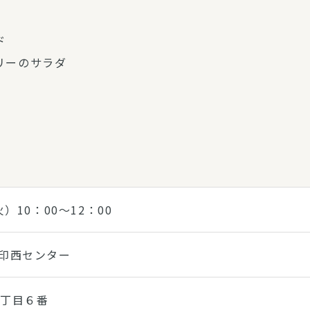
ド
リーのサラダ
）10：00～12：00
葉・印西センター
２丁目６番