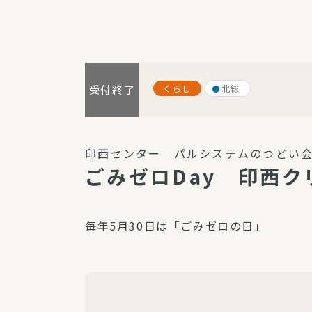
パルシステム利用ガイド
くらし
北総
受付終了
サービス
宅
デイサー
印西センター パルシステムのつどい会
訪問介護
ごみゼロDay 印西
居宅介護
にじいろ
毎年5月30日は「ごみゼロの日」
にじいろ
スタグラ