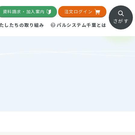
資料請求・加入案内
注文ログイン
さがす
たしたちの取り組み
パルシステム千葉とは
地域活動施設
直営農場
直交流・産地紹介
生協の夕食宅配
組織概要
パルシステム千葉のお店
事業所一覧
「パルひろば」
パルグリーンファーム
ろば☆ちば
地紹介
移動販売車まごころ便
パルグリーンファーム通信
理事会・監事会
総代・総代会
パルグリーンファーム公式
ろば☆おおたかの森
より
インスタグラム
・医療食
葉物野菜のレシピ
電子公告（定款）