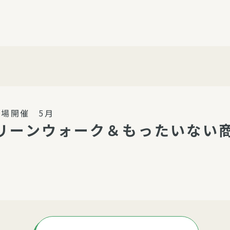
介護・福祉
家事サービス
保
理事会
子育て支援
平和活動・反貧困
付き高齢者向け住
家事代行
エアコンクリーニング
ビス（通所介護）
コミュ
ハウスクリーニング
場開催 5月
庭木の剪定・伐採
クリーンウォーク＆もったいない
支援
襖・障子・網戸・畳の貼り
ぱる通信
替え
ぱる松戸六実イン
ム