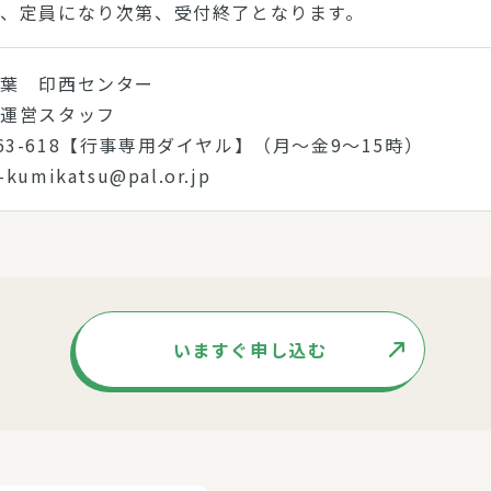
、定員になり次第、受付終了となります。
千葉 印西センター
動運営スタッフ
0-863-618【行事専用ダイヤル】（月～金9～15時）
i-kumikatsu@pal.or.jp
いますぐ申し込む