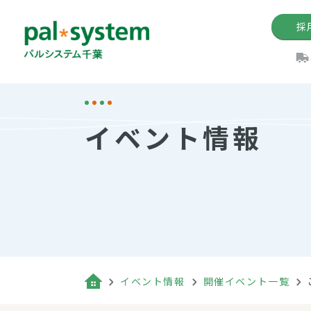
採
機関紙
パル
理
イ
イベント情報
手数料の減免制度
定款・約款・方針
パルシス
開催イベ
Web版「P
法人版パルシステム
個人情報保護方針
これ
イベント
機関紙バ
キーワー
地域情報
Palno
その場合
パルシステム千葉活用術
イベント情報
開催イベント一覧
（検索例