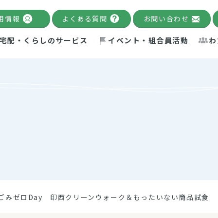
用情報
よくある質問
お問い合わせ
宅配・くらしのサービス
イベント・組合員活動
わ
千葉限定カタログ
「Palnote」
システムの宅配
念・ビジョン
ベント情報
環境への取り組み
理事長メッセージ
組合員活動
産
Pal's Dining
検索
テム・キューブ
ント
alnote」
サポーター・モニター
エネルギー政策
普通食
パルひ
交流産
までのあゆみ
事業・活動報告
リデュース・リユース・リサ
レポート
ックナンバー
自主的活動グループ
制限食
パルひ
産直だ
ドを複数入力すると件数を絞り込むことができます。
イクル
紙
te掲載レシピ
介護食
、間をスペース（空白）で区切ってください。
ごみゼロDay 印西クリーンウォーク＆もったいない商品試食
：手数料 減免）