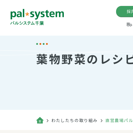
採
機関紙
パル
理
イ
葉物野菜のレシ
手数料の減免制度
定款・約款・方針
パルシス
開催イベ
Web版「P
法人版パルシステム
個人情報保護方針
これ
イベント
機関紙バ
キーワー
地域情報
Palno
その場合
パルシステム千葉活用術
わたしたちの取り組み
直営農場パ
（検索例