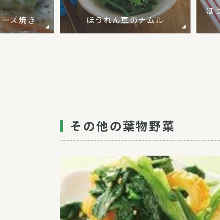
ほ
チーズ焼き
ほうれん草のナムル
その他の葉物野菜