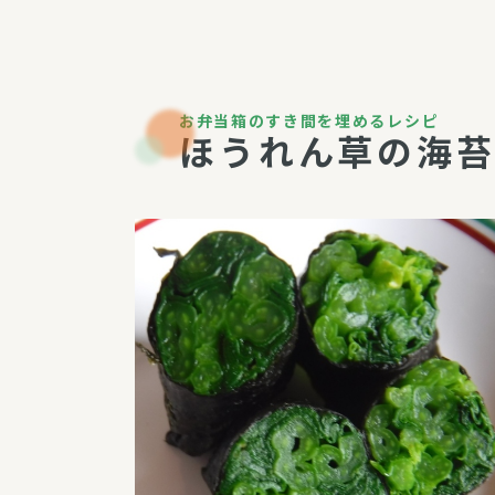
パルシステム利用ガイド
お弁当箱のすき間を埋めるレシピ
ほうれん草の海
サービス
宅
デイサー
訪問介護
居宅介護
にじいろ
にじいろ
スタグラ