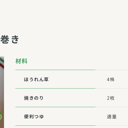
介護・福祉
家事サービス
保
理事会
子育て支援
平和活動・反貧困
苔巻き
付き高齢者向け住
家事代行
エアコンクリーニング
ビス（通所介護）
コミュ
材料
ハウスクリーニング
庭木の剪定・伐採
支援
襖・障子・網戸・畳の貼り
ほうれん草
4株
ぱる通信
替え
ぱる松戸六実イン
焼きのり
2枚
ム
便利つゆ
適量