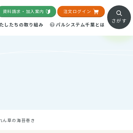
資料請求・加入案内
注文ログイン
さがす
たしたちの取り組み
パルシステム千葉とは
地域活動施設
直営農場
直交流・産地紹介
生協の夕食宅配
組織概要
パルシステム千葉のお店
事業所一覧
「パルひろば」
パルグリーンファーム
ろば☆ちば
地紹介
移動販売車まごころ便
パルグリーンファーム通信
理事会・監事会
総代・総代会
パルグリーンファーム公式
ろば☆おおたかの森
より
インスタグラム
・医療食
れん草の海苔巻き
葉物野菜のレシピ
電子公告（定款）