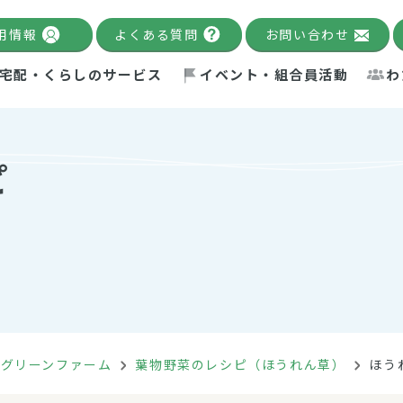
用情報
よくある質問
お問い合わせ
宅配・くらしのサービス
イベント・組合員活動
わ
千葉限定カタログ
「Palnote」
システムの宅配
念・ビジョン
ベント情報
環境への取り組み
理事長メッセージ
組合員活動
産
ピ
Pal's Dining
検索
テム・キューブ
ント
alnote」
サポーター・モニター
エネルギー政策
普通食
パルひ
交流産
までのあゆみ
事業・活動報告
リデュース・リユース・リサ
レポート
ックナンバー
自主的活動グループ
制限食
パルひ
産直だ
ドを複数入力すると件数を絞り込むことができます。
イクル
紙
te掲載レシピ
介護食
、間をスペース（空白）で区切ってください。
ルグリーンファーム
葉物野菜のレシピ（ほうれん草）
ほう
：手数料 減免）