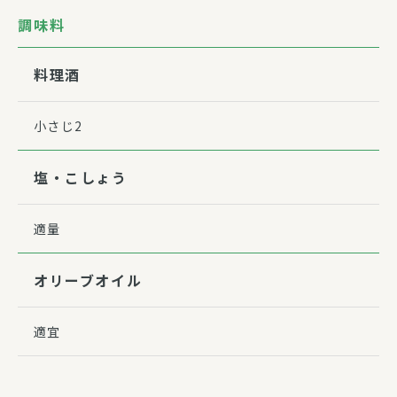
調味料
料理酒
小さじ2
塩・こしょう
適量
オリーブオイル
適宜