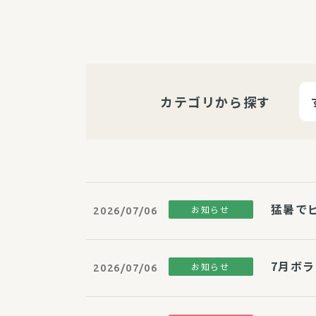
パルシステム利用ガイド
カテゴリから探す
サービス
宅
デイサー
訪問介護
居宅介護
猛暑で
お知らせ
にじいろ
2026/07/06
にじいろ
スタグラ
7月ボ
お知らせ
2026/07/06