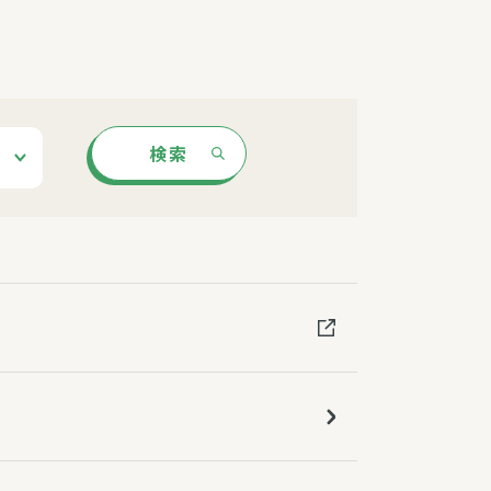
障（共済・保険）
・監事会報告
総代通信
地域との協同
安全運転の取り組み
総代・総代会ニュース
検索
ニティ活動助成基金