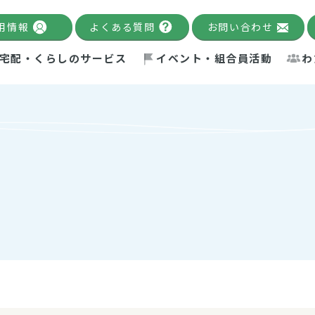
用情報
よくある質問
お問い合わせ
宅配・くらしのサービス
イベント・組合員活動
わ
千葉限定カタログ
「Palnote」
システムの宅配
念・ビジョン
ベント情報
環境への取り組み
理事長メッセージ
組合員活動
産
Pal's Dining
検索
テム・キューブ
ント
alnote」
サポーター・モニター
エネルギー政策
普通食
パルひ
交流産
までのあゆみ
事業・活動報告
リデュース・リユース・リサ
レポート
ックナンバー
自主的活動グループ
制限食
パルひ
産直だ
ドを複数入力すると件数を絞り込むことができます。
イクル
紙
te掲載レシピ
介護食
、間をスペース（空白）で区切ってください。
：手数料 減免）