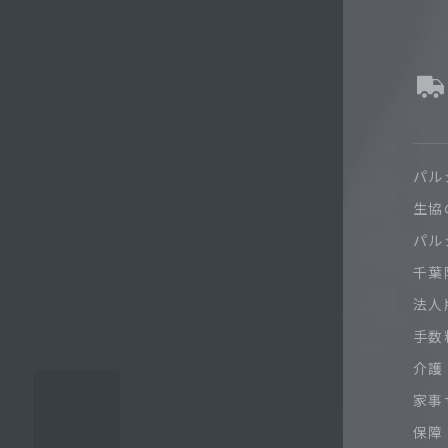
パル
生協
パル
千葉限
法人
手数
介護
家事
保障