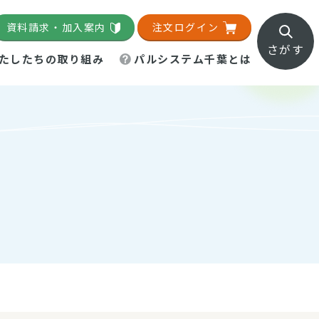
資料請求・加入案内
注文ログイン
さがす
たしたちの取り組み
パルシステム千葉とは
地域活動施設
直営農場
直交流・産地紹介
生協の夕食宅配
組織概要
パルシステム千葉のお店
事業所一覧
「パルひろば」
パルグリーンファーム
ろば☆ちば
地紹介
移動販売車まごころ便
パルグリーンファーム通信
理事会・監事会
総代・総代会
パルグリーンファーム公式
ろば☆おおたかの森
より
インスタグラム
・医療食
葉物野菜のレシピ
電子公告（定款）