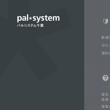
新規
おた
資料
理念
政策
理事