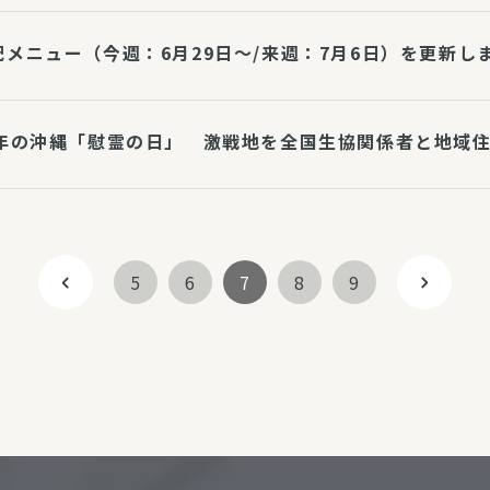
配メニュー（今週：6月29日～/来週：7月6日）を更新し
1年の沖縄「慰霊の日」 激戦地を全国生協関係者と地域住
5
6
7
8
9