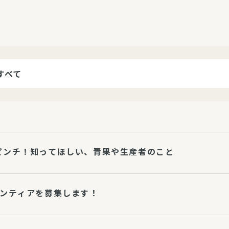
介護・福祉
家事サービス
保
理事会
子育て支援
平和活動・反貧困
付き高齢者向け住
家事代行
エアコンクリーニング
ビス（通所介護）
コミュ
ハウスクリーニング
庭木の剪定・伐採
支援
襖・障子・網戸・畳の貼り
ピンチ！知ってほしい、青果や生産者のこと
ぱる通信
替え
ぱる松戸六実イン
ム
ランティアを募集します！