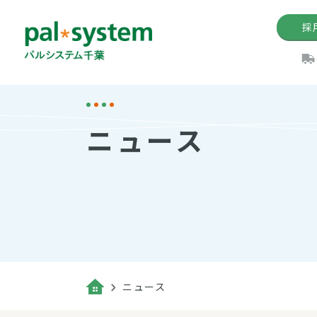
採
機関紙
パル
理
イ
ニュース
手数料の減免制度
定款・約款・方針
パルシス
開催イベ
Web版「P
法人版パルシステム
個人情報保護方針
これ
イベント
機関紙バ
キーワー
地域情報
Palno
その場合
パルシステム千葉活用術
ニュース
（検索例