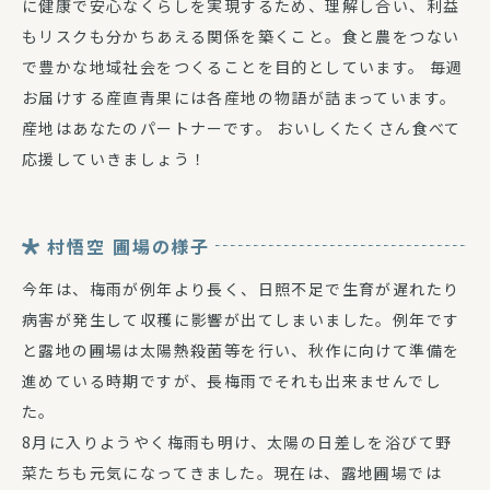
に健康で安心なくらしを実現するため、理解し合い、利益
もリスクも分かちあえる関係を築くこと。食と農をつない
で豊かな地域社会をつくることを目的としています。 毎週
お届けする産直青果には各産地の物語が詰まっています。
産地はあなたのパートナーです。 おいしくたくさん食べて
応援していきましょう！
村悟空 圃場の様子
今年は、梅雨が例年より長く、日照不足で生育が遅れたり
病害が発生して収穫に影響が出てしまいました。例年です
と露地の圃場は太陽熱殺菌等を行い、秋作に向けて準備を
進めている時期ですが、長梅雨でそれも出来ませんでし
た。
8月に入りようやく梅雨も明け、太陽の日差しを浴びて野
菜たちも元気になってきました。現在は、露地圃場では